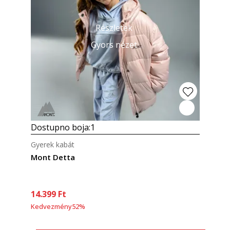
Részletek
Gyors nézet
Dostupno boja:
1
Gyerek kabát
Mont Detta
14.399
Ft
Kedvezmény
52
%