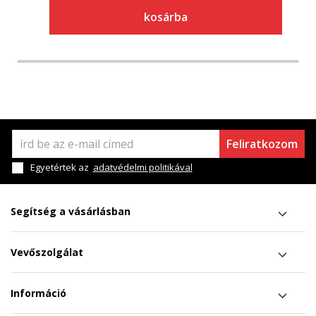
kosárba
Feliratkozom
Egyetértek az
adatvédelmi politikával
Segítség a vásárlásban
Vevőszolgálat
Információ