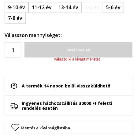
9-10 év
11-12 év
13-14 év
3-4 év
5-6 év
7-8 év
Válasszon mennyiséget:
Kosárhoz ad
Válaszd ki a kívánt méretet
A termék 14 napon belül visszaküldhető
Ingyenes házhozszállítás 30000 Ft feletti
rendelés esetén
Mentés a kívánságlistába