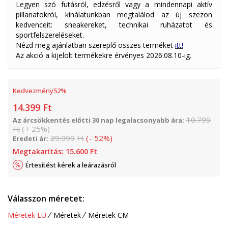
Legyen szó futásról, edzésről vagy a mindennapi aktív
pillanatokról, kínálatunkban megtalálod az új szezon
kedvenceit: sneakereket, technikai ruházatot és
sportfelszereléseket.
Nézd meg ajánlatban szereplő összes terméket
itt!
Az akció a kijelölt termékekre érvényes 2026.08.10-ig.
Kedvezmény
52
%
14.399
Ft
10.799
Az árcsökkentés előtti 30 nap legalacsonyabb ára:
Ft
(
+
25
%
)
29.999
Ft
(
-
52
%
)
Eredeti ár:
Megtakarítás:
15.600
Ft
Értesítést kérek a leárazásról
Válasszon méretet:
Méretek EU
Méretek
Méretek CM