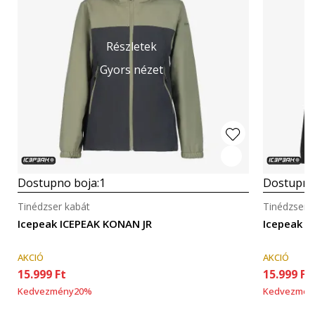
Részletek
Gyors nézet
Dostupno boja:
1
Dostupno
Tinédzser kabát
Tinédzser 
Icepeak ICEPEAK KONAN JR
Icepeak I
AKCIÓ
AKCIÓ
15.999
Ft
15.999
Ft
Kedvezmény
20
%
Kedvezmén