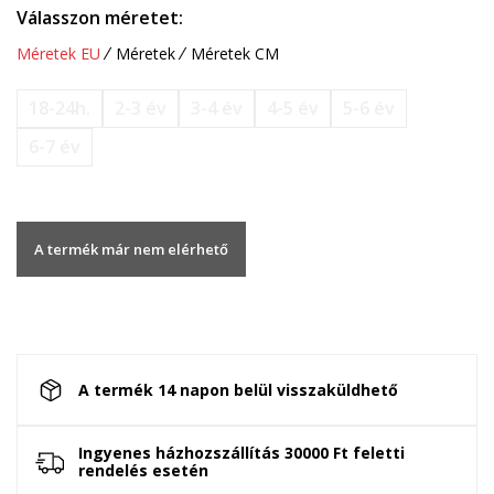
Válasszon méretet:
Méretek EU
Méretek
Méretek CM
18-24h.
2-3 év
3-4 év
4-5 év
5-6 év
6-7 év
A termék már nem elérhető
A termék 14 napon belül visszaküldhető
Ingyenes házhozszállítás 30000 Ft feletti
rendelés esetén