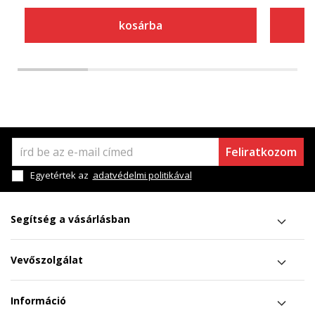
kosárba
Feliratkozom
Egyetértek az
adatvédelmi politikával
Segítség a vásárlásban
Vevőszolgálat
Információ