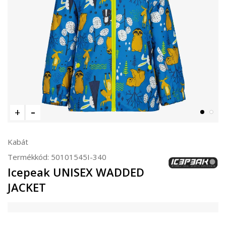
Kabát
Termékkód:
50101545I-340
Icepeak UNISEX WADDED
JACKET