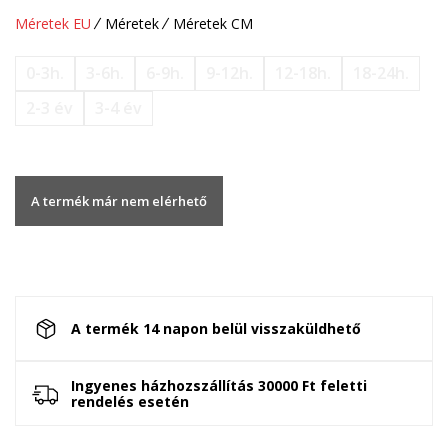
Méretek EU
Méretek
Méretek CM
0-3h.
3-6h.
6-9h.
9-12h.
12-18h.
18-24h.
2-3 év
3-4 év
A termék már nem elérhető
A termék 14 napon belül visszaküldhető
Ingyenes házhozszállítás 30000 Ft feletti
rendelés esetén