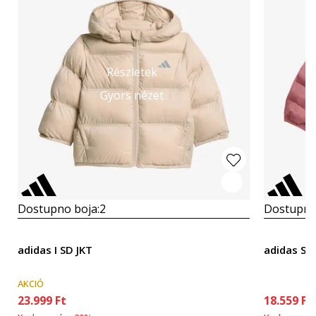
Részletek
Gyors nézet
Dostupno boja:
2
Dostupno
adidas I SD JKT
adidas Sd
AKCIÓ
23.999
Ft
18.559
Ft