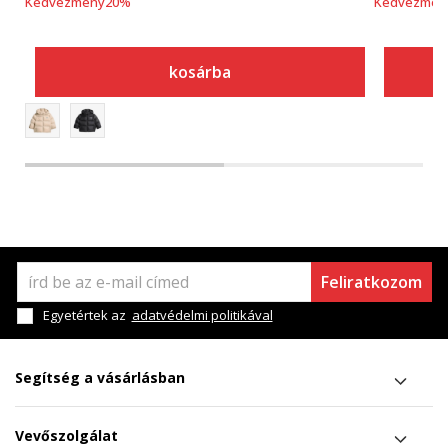
Kedvezmény
20
%
Kedvezmén
kosárba
Feliratkozom
Egyetértek az
adatvédelmi politikával
Segítség a vásárlásban
Vevőszolgálat