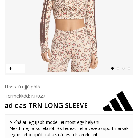
Hosszú ujjú póló
Termékkód:
KR0271
adidas TRN LONG SLEEVE
A kínálat legújabb modelljei most egy helyen!
Nézd meg a kollekciót, és fedezd fel a vezető sportmárkák
legfrissebb cipőit, ruházatát és felszereléseit.