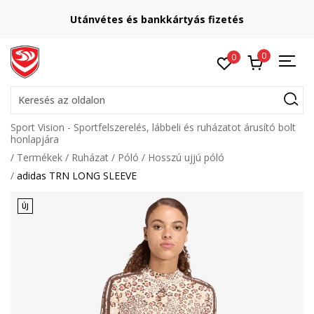
Utánvétes és bankkártyás fizetés
0
0
Keresés az oldalon
Sport Vision - Sportfelszerelés, lábbeli és ruházatot árusító bolt
honlapjára
Termékek
Ruházat
Póló
Hosszú ujjú póló
adidas TRN LONG SLEEVE
ÚJ