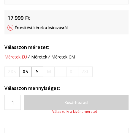
17.999
Ft
Értesítést kérek a leárazásról
Válasszon méretet:
Méretek EU
Méretek
Méretek CM
2XS
XS
S
M
L
XL
2XL
Válasszon mennyiséget:
Kosárhoz ad
Válaszd ki a kívánt méretet