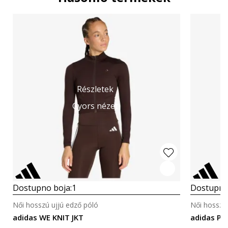
Részletek
Gyors nézet
Dostupno boja:
1
Dostupno
Női hosszú ujjú edző póló
Női hosszú 
adidas WE KNIT JKT
adidas P