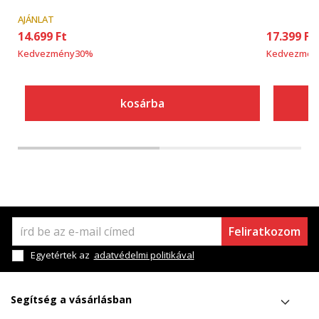
AJÁNLAT
14.699
Ft
17.399
Ft
Kedvezmény
30
%
Kedvezmén
kosárba
Feliratkozom
Egyetértek az
adatvédelmi politikával
Segítség a vásárlásban