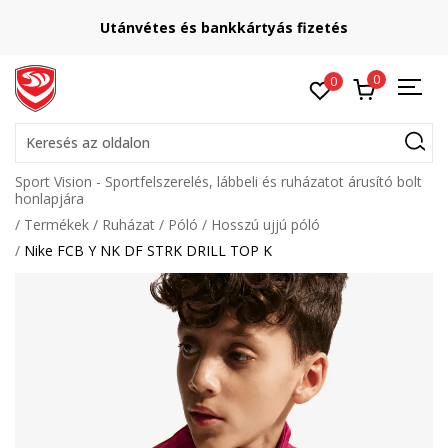
Utánvétes és bankkártyás fizetés
0
0
Keresés az oldalon
Sport Vision - Sportfelszerelés, lábbeli és ruházatot árusító bolt
honlapjára
Termékek
Ruházat
Póló
Hosszú ujjú póló
Nike FCB Y NK DF STRK DRILL TOP K