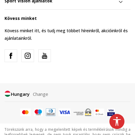
Sport Vision ajánlatok
Kövess minket
Kövess minket itt, és tudj meg többet híreinkről, akcióinkról és
ajánlatainkról.
Hungary
Change
Törekszünk arra, hogy a megjelenített képek és termékleírások mindig a
legfrissebbek legyenek, de nem tujuk garantálni, hogy nem csúszik be