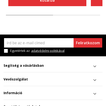
kosárba
Feliratkozom
Egyetértek az
adatvédelmi politikával
Segítség a vásárlásban
Vevőszolgálat
Információ