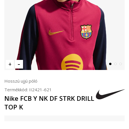
Hosszú ujjú póló
Termékkód:
II2421-621
Nike FCB Y NK DF STRK DRILL
TOP K