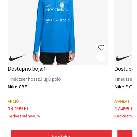
Részletek
Gyors nézet
Dostupno boja:
1
Dostupno
Tinédzser hosszú ujjú póló
Tinédzser h
Nike CBF
Nike F.C. 
AKCIÓ
AJÁNLAT
13.199
Ft
17.499
Ft
Kedvezmény
40
%
Kedvezmén