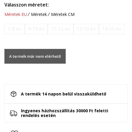
Válasszon méretet:
Méretek EU
Méretek
Méretek CM
7-8 év
9-10 év
11-12 év
12-13 év
14-15 év
A termék már nem elérhető
A termék 14 napon belül visszaküldhető
Ingyenes házhozszállítás 30000 Ft feletti
rendelés esetén