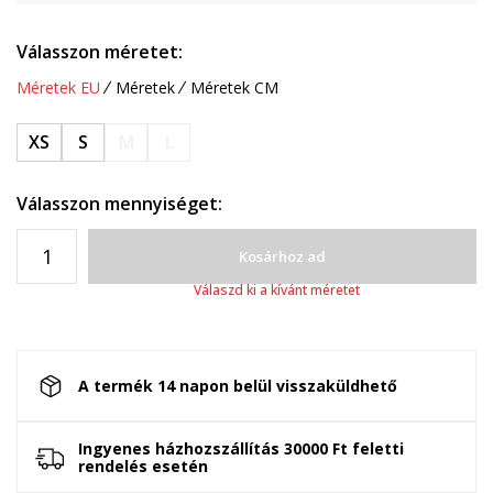
Válasszon méretet:
Méretek EU
Méretek
Méretek CM
XS
S
M
L
Válasszon mennyiséget:
Kosárhoz ad
Válaszd ki a kívánt méretet
A termék 14 napon belül visszaküldhető
Ingyenes házhozszállítás 30000 Ft feletti
rendelés esetén