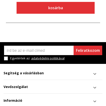
kosárba
Feliratkozom
Egyetértek az
adatvédelmi politikával
Segítség a vásárlásban
Vevőszolgálat
Információ