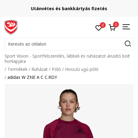
Utánvétes és bankkártyás fizetés
0
0
Keresés az oldalon
Sport Vision - Sportfelszerelés, lábbeli és ruházatot árusító bolt
honlapjára
Termékek
Ruházat
Póló
Hosszú ujjú póló
adidas W ZNE A C C.RDY