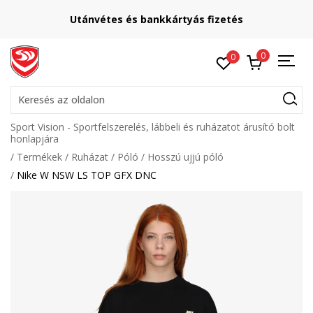
Utánvétes és bankkártyás fizetés
0
0
Keresés az oldalon
Sport Vision - Sportfelszerelés, lábbeli és ruházatot árusító bolt
honlapjára
Termékek
Ruházat
Póló
Hosszú ujjú póló
Nike W NSW LS TOP GFX DNC