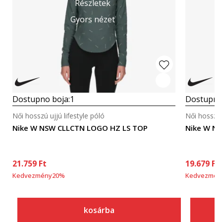
Részletek
Gyors nézet
Dostupno boja:
1
Dostupno
Női hosszú ujjú lifestyle póló
Női hosszú 
Nike W NSW CLLCTN LOGO HZ LS TOP
Nike W NS
21.759
Ft
19.679
Ft
Kedvezmény
20
%
Kedvezmén
kosárba