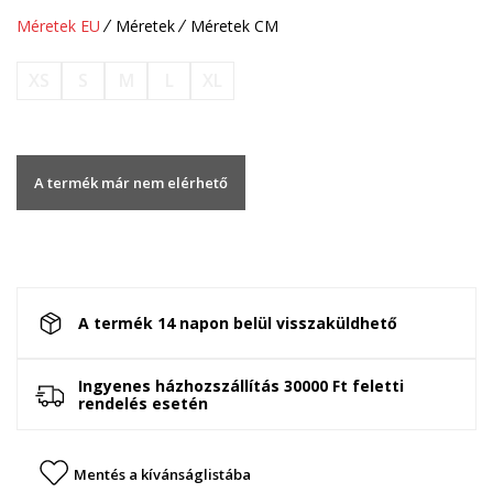
Méretek EU
Méretek
Méretek CM
XS
S
M
L
XL
A termék már nem elérhető
A termék 14 napon belül visszaküldhető
Ingyenes házhozszállítás 30000 Ft feletti
rendelés esetén
Mentés a kívánságlistába