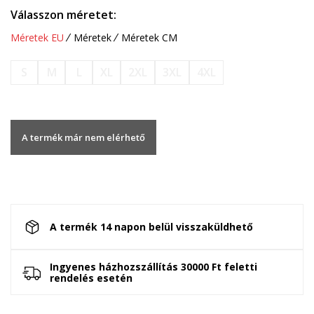
Válasszon méretet:
Méretek EU
Méretek
Méretek CM
S
M
L
XL
2XL
3XL
4XL
A termék már nem elérhető
A termék 14 napon belül visszaküldhető
Ingyenes házhozszállítás 30000 Ft feletti
rendelés esetén