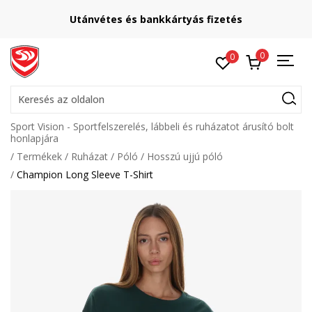
Utánvétes és bankkártyás fizetés
0
0
Keresés az oldalon
Sport Vision - Sportfelszerelés, lábbeli és ruházatot árusító bolt
honlapjára
Termékek
Ruházat
Póló
Hosszú ujjú póló
Champion Long Sleeve T-Shirt