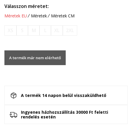
Válasszon méretet:
Méretek EU
Méretek
Méretek CM
XS
S
M
L
XL
2XL
A termék már nem elérhető
A termék 14 napon belül visszaküldhető
Ingyenes házhozszállítás 30000 Ft feletti
rendelés esetén