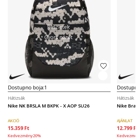
Részletek
Gyors nézet
Dostupno boja:
1
Dostupno
Hátizsák
Hátizsák
Nike NK BRSLA M BKPK - X AOP SU26
Nike Brasi
AKCIÓ
AJÁNLAT
15.359
Ft
12.799
Ft
Kedvezmény
20
%
Kedvezmén