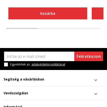
kosárba
Feliratkozom
Egyetértek az
adatvédelmi politikával
Segítség a vásárlásban
Vevőszolgálat
Információ