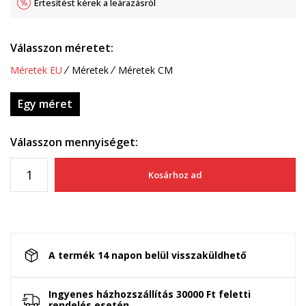
Értesítést kérek a leárazásról
Válasszon méretet:
Méretek EU
Méretek
Méretek CM
Egy méret
Válasszon mennyiséget:
Kosárhoz ad
A termék 14 napon belül visszaküldhető
Ingyenes házhozszállítás 30000 Ft feletti
rendelés esetén