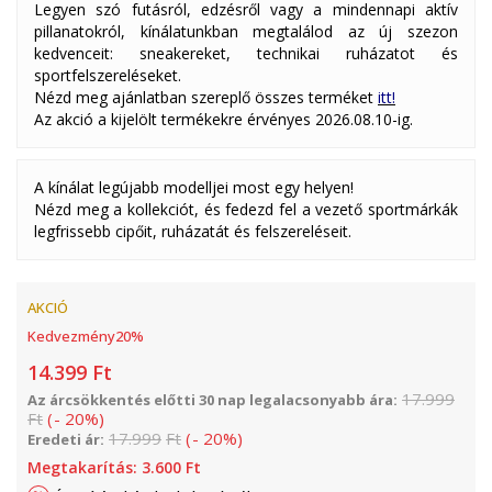
Legyen szó futásról, edzésről vagy a mindennapi aktív
pillanatokról, kínálatunkban megtalálod az új szezon
kedvenceit: sneakereket, technikai ruházatot és
sportfelszereléseket.
Nézd meg ajánlatban szereplő összes terméket
itt!
Az akció a kijelölt termékekre érvényes 2026.08.10-ig.
A kínálat legújabb modelljei most egy helyen!
Nézd meg a kollekciót, és fedezd fel a vezető sportmárkák
legfrissebb cipőit, ruházatát és felszereléseit.
AKCIÓ
Kedvezmény
20
%
14.399
Ft
17.999
Az árcsökkentés előtti 30 nap legalacsonyabb ára:
Ft
(
-
20
%
)
17.999
Ft
(
-
20
%
)
Eredeti ár:
Megtakarítás:
3.600
Ft