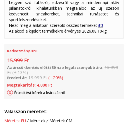
Legyen szó futásról, edzésről vagy a mindennapi aktív
pillanatokról, kínálatunkban megtalálod az új szezon
kedvenceit: sneakereket, technikai ruházatot és
sportfelszereléseket.
Nézd meg ajánlatban szereplő összes terméket
itt!
Az akció a kijelölt termékekre érvényes 2026.08.10-ig.
Kedvezmény
20
%
15.999
Ft
13.999
Az árcsökkentés előtti 30 nap legalacsonyabb ára:
Ft
(
+
13
%
)
19.999
Ft
(
-
20
%
)
Eredeti ár:
Megtakarítás:
4.000
Ft
Értesítést kérek a leárazásról
Válasszon méretet:
Méretek EU
Méretek
Méretek CM