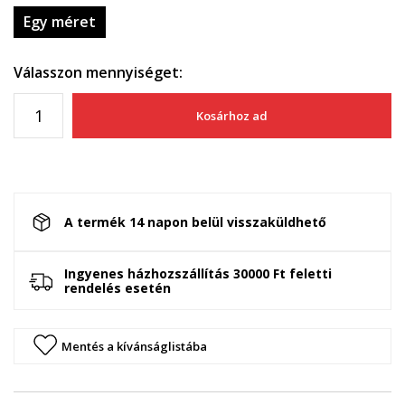
Egy méret
Válasszon mennyiséget:
Kosárhoz ad
A termék 14 napon belül visszaküldhető
Ingyenes házhozszállítás 30000 Ft feletti
rendelés esetén
Mentés a kívánságlistába