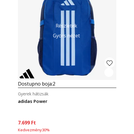
Részletek
Gyors nézet
Dostupno boja:
2
Gyerek hátizsák
adidas Power
7.699
Ft
Kedvezmény
30
%