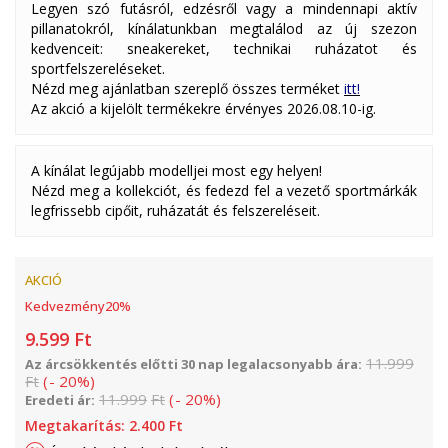
Legyen szó futásról, edzésről vagy a mindennapi aktív
pillanatokról, kínálatunkban megtalálod az új szezon
kedvenceit: sneakereket, technikai ruházatot és
sportfelszereléseket.
Nézd meg ajánlatban szereplő összes terméket
itt!
Az akció a kijelölt termékekre érvényes 2026.08.10-ig.
A kínálat legújabb modelljei most egy helyen!
Nézd meg a kollekciót, és fedezd fel a vezető sportmárkák
legfrissebb cipőit, ruházatát és felszereléseit.
AKCIÓ
Kedvezmény
20
%
9.599
Ft
11.999
Az árcsökkentés előtti 30 nap legalacsonyabb ára:
Ft
(
-
20
%
)
11.999
Ft
(
-
20
%
)
Eredeti ár:
Megtakarítás:
2.400
Ft