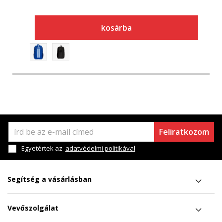
kosárba
Feliratkozom
Egyetértek az
adatvédelmi politikával
Segítség a vásárlásban
Vevőszolgálat