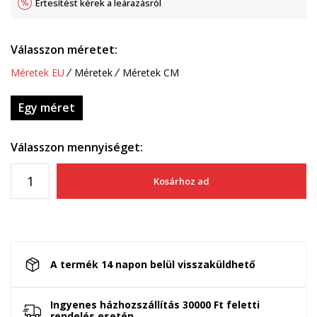
Értesítést kérek a leárazásról
Válasszon méretet:
Méretek EU
Méretek
Méretek CM
Egy méret
Válasszon mennyiséget:
Kosárhoz ad
A termék 14 napon belül visszaküldhető
Ingyenes házhozszállítás 30000 Ft feletti
rendelés esetén