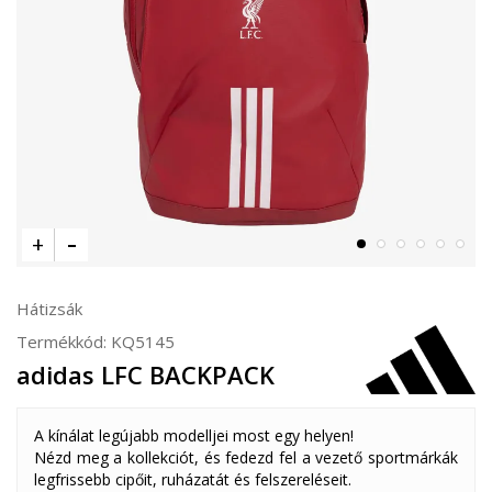
Hátizsák
Termékkód:
KQ5145
adidas LFC BACKPACK
A kínálat legújabb modelljei most egy helyen!
Nézd meg a kollekciót, és fedezd fel a vezető sportmárkák
legfrissebb cipőit, ruházatát és felszereléseit.