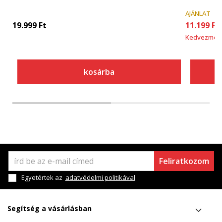
AJÁNLAT
19.999
Ft
11.199
Ft
Kedvezmén
kosárba
Feliratkozom
Egyetértek az
adatvédelmi politikával
Segítség a vásárlásban