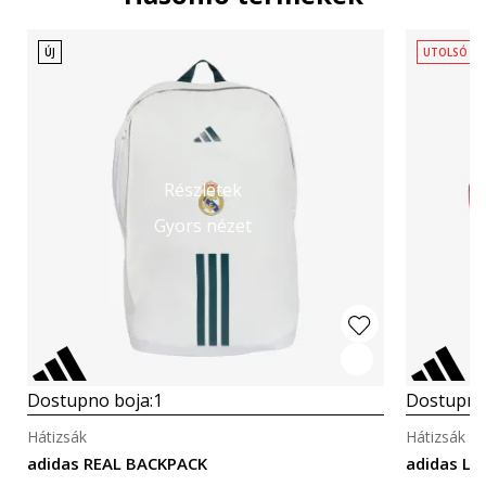
ÚJ
UTOLSÓ D
Részletek
Gyors nézet
Dostupno boja:
1
Dostupno
Hátizsák
Hátizsák
adidas REAL BACKPACK
adidas Li