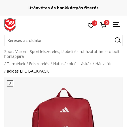
Utánvétes és bankkártyás fizetés
0
0
Keresés az oldalon
Sport Vision - Sportfelszerelés, lábbeli és ruházatot árusító bolt
honlapjára
Termékek
Felszerelés
Hátizsákok és táskák
Hátizsák
adidas LFC BACKPACK
ÚJ