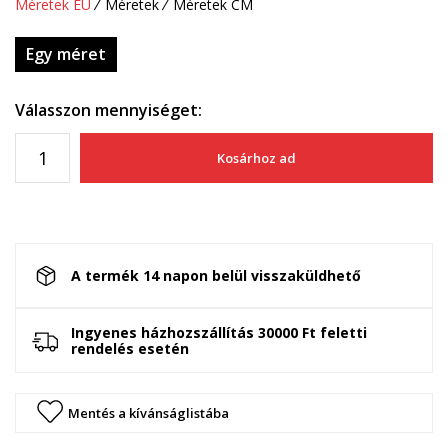
Méretek EU
Méretek
Méretek CM
Egy méret
Válasszon mennyiséget:
Kosárhoz ad
A termék 14 napon belül visszaküldhető
Ingyenes házhozszállítás 30000 Ft feletti
rendelés esetén
Mentés a kívánságlistába