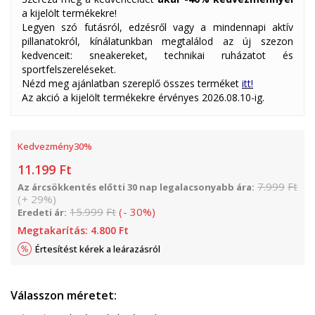
a kijelölt termékekre!
Legyen szó futásról, edzésről vagy a mindennapi aktív
pillanatokról, kínálatunkban megtalálod az új szezon
kedvenceit: sneakereket, technikai ruházatot és
sportfelszereléseket.
Nézd meg ajánlatban szereplő összes terméket
itt!
Az akció a kijelölt termékekre érvényes 2026.08.10-ig.
Kedvezmény
30
%
11.199
Ft
7.999
Ft
Az árcsökkentés előtti 30 nap legalacsonyabb ára:
(
+
29
%
)
15.999
Ft
(
-
30
%
)
Eredeti ár:
Megtakarítás:
4.800
Ft
Értesítést kérek a leárazásról
Válasszon méretet: