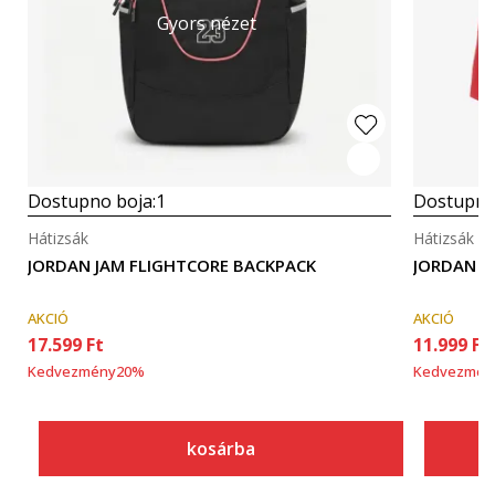
Gyors nézet
Dostupno boja:
1
Dostupno
Hátizsák
Hátizsák
JORDAN JAM FLIGHTCORE BACKPACK
JORDAN JA
AKCIÓ
AKCIÓ
17.599
Ft
11.999
Ft
Kedvezmény
20
%
Kedvezmén
kosárba