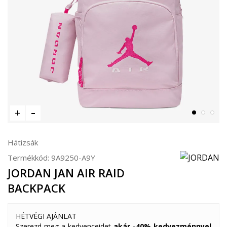
Hátizsák
Termékkód:
9A9250-A9Y
JORDAN JAN AIR RAID
BACKPACK
HÉTVÉGI AJÁNLAT
Szerezd meg a kedvenceidet
akár -40% kedvezménnyel