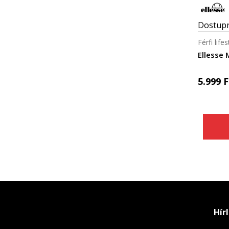
Dostupn
Férfi life
Ellesse
5.999
F
Hír