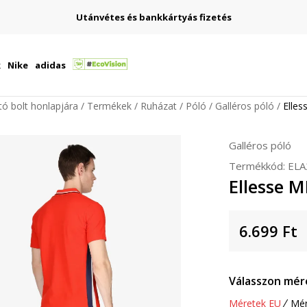
Utánvétes és bankkártyás fizetés
k
Nike
adidas
ító bolt honlapjára
Termékek
Ruházat
Póló
Galléros póló
Elle
Galléros póló
Termékkód:
ELA
Ellesse 
6.699
Ft
Válasszon mér
Méretek EU
Mér