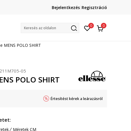
Lépj velünk kapcsolatba
Bejelentkezés
Regisztráció
online@sport-vision.hu
Mun
0
0
Keresés az oldalon
sse MENS POLO SHIRT
211M705-05
MENS POLO SHIRT
Értesítést kérek a leárazásról
etet:
etek
Méretek CM