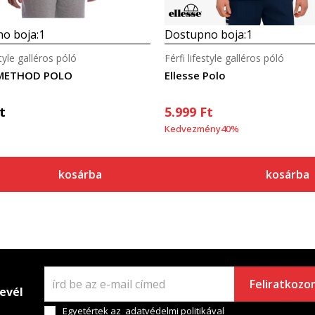
o boja:
1
Dostupno boja:
1
style galléros póló
Férfi lifestyle galléros póló
 METHOD POLO
Ellesse Polo
t
5.999
Ft
Kedvezmény
40
%
kosárba
kosárba
Feliratkozo
levél
Egyetértek az
adatvédelmi politikával