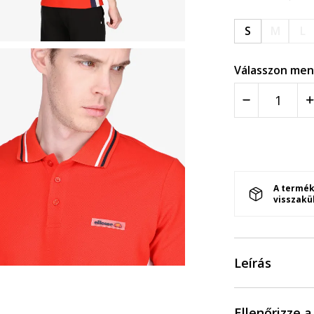
S
M
L
Válasszon men
A termék
visszakü
Leírás
Ellenőrizze 