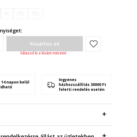
XL
2XL
3XL
nyiséget:
Kosárhoz ad
Válaszd ki a kívánt méretet
Ingyenes
 14 napon belül
házhozszállítás 30000 Ft
ldhető
feletti rendelés esetén
a rendelkezésre állást az üzletekben