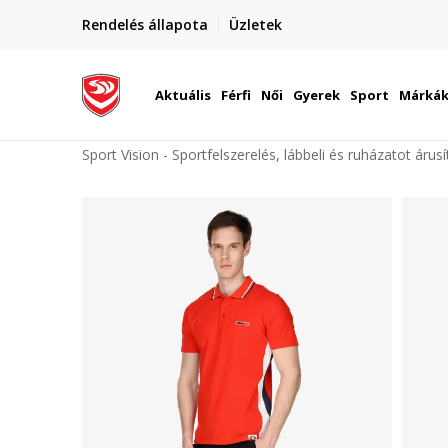
elünkre!
Rendelés állapota
Üzletek
Szállítás Magyarország területén
óinknak
Aktuális
Férfi
Női
Gyerek
Sport
Márká
Sport Vision - Sportfelszerelés, lábbeli és ruházatot árus