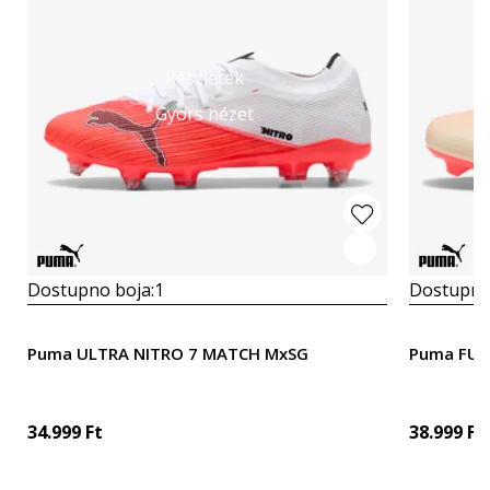
Részletek
Gyors nézet
Dostupno boja:
1
Dostupno
Puma ULTRA NITRO 7 MATCH MxSG
Puma FUT
34.999
Ft
38.999
Ft