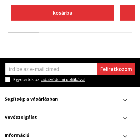
kosárba
Feliratkozom
Egyetértek az
adatvédelmi politikával
Segítség a vásárlásban
Vevőszolgálat
Információ