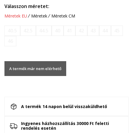
Válasszon méretet:
Méretek EU
Méretek
Méretek CM
40.5
42.5
44.5
40
41
42
43
44
45
46
A termék már nem elérhető
A termék 14 napon belül visszaküldhető
Ingyenes házhozszállítás 30000 Ft feletti
rendelés esetén