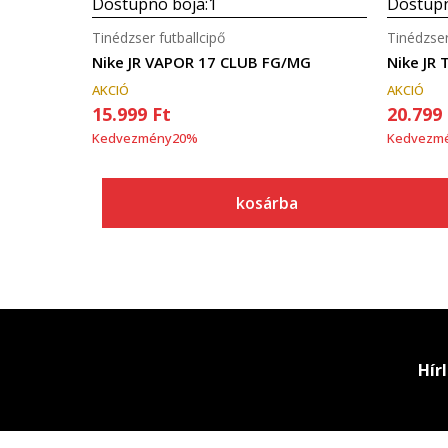
Dostupno boja:
1
Dostupn
Tinédzser futballcipő
Tinédzser
Nike JR VAPOR 17 CLUB FG/MG
AKCIÓ
AKCIÓ
15.999
Ft
20.799
Kedvezmény
20
%
Kedvezm
kosárba
Hír