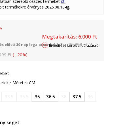
latban szereplő összes terméket
itt!
lölt termékekre érvényes 2026.08.10-ig.
%
Megtakarítás:
6.000
Ft
20.999
Ft
(
+
s előtti 30 nap legalacsonyabb ára:
Értesítést kérek a leárazásról
999
Ft
(
-
20
%
)
etet:
etek
Méretek CM
33.5
35.5
35
36.5
38
37.5
36
nyiséget: