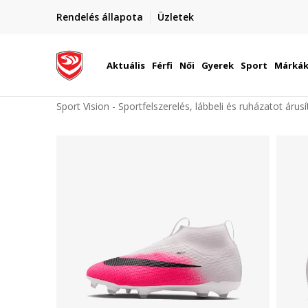
elünkre!
Rendelés állapota
Üzletek
Szállítás Magyarország területén
óinknak
Aktuális
Férfi
Női
Gyerek
Sport
Márká
Sport Vision - Sportfelszerelés, lábbeli és ruházatot árus