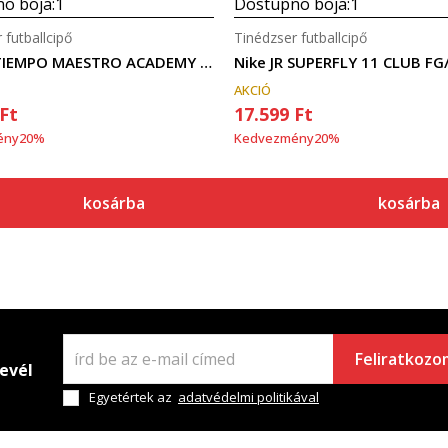
o boja:
1
Dostupno boja:
1
 futballcipő
Tinédzser futballcipő
Nike JR TIEMPO MAESTRO ACADEMY FGMG
Nike JR SUPERFLY 11 CLUB F
AKCIÓ
Ft
17.599
Ft
ény
20
%
Kedvezmény
20
%
kosárba
kosárba
Feliratkozo
levél
Egyetértek az
adatvédelmi politikával