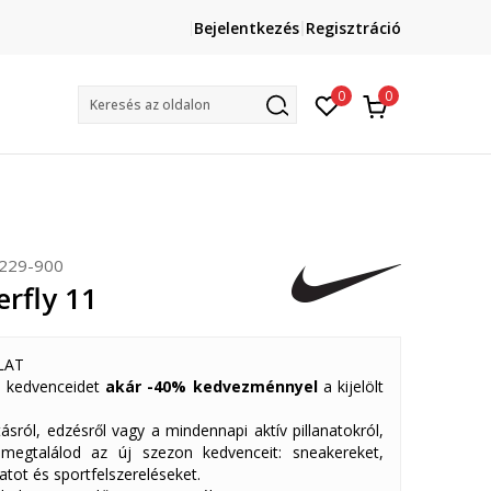
Lépj velünk kapcsolatba
Bejelentkezés
Regisztráció
online@sport-vision.hu
Mun
0
0
Keresés az oldalon
229-900
erfly 11
LAT
 kedvenceidet
akár -40% kedvezménnyel
a kijelölt
ásról, edzésről vagy a mindennapi aktív pillanatokról,
 megtalálod az új szezon kedvenceit: sneakereket,
atot és sportfelszereléseket.