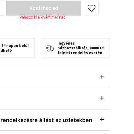
Kosárhoz ad
Válaszd ki a kívánt méretet
Ingyenes
 14 napon belül
házhozszállítás 30000 Ft
ldhető
feletti rendelés esetén
a rendelkezésre állást az üzletekben