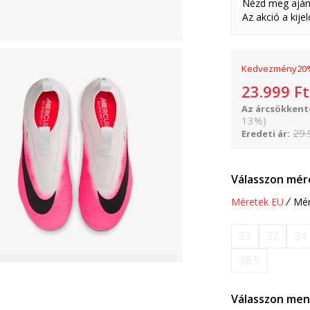
Nézd meg aján
Az akció a kije
Kedvezmény
20
23.999
Ft
Az árcsökkenté
13
%
)
29.
Eredeti ár:
Válasszon mér
Méretek EU
Mér
33
32
34
38.5
Válasszon men