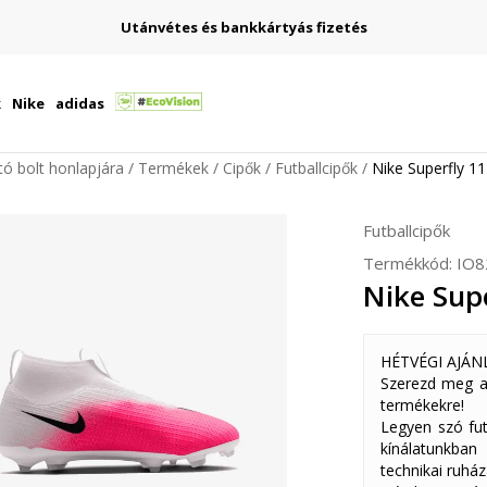
Utánvétes és bankkártyás fizetés
k
Nike
adidas
ító bolt honlapjára
Termékek
Cipők
Futballcipők
Nike Superfly 11
Futballcipők
Termékkód:
IO8
Nike Sup
HÉTVÉGI AJÁN
Szerezd meg a
termékekre!
Legyen szó fut
kínálatunkban
technikai ruház