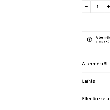
A termék
visszakü
A termékről
Leírás
Ellenőrizze 