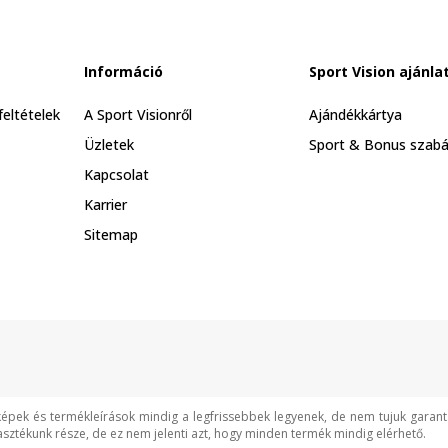
Információ
Sport Vision ajánla
feltételek
A Sport Visionről
Ajándékkártya
Üzletek
Sport & Bonus szabá
Kapcsolat
Karrier
Sitemap
képek és termékleírások mindig a legfrissebbek legyenek, de nem tujuk garan
asztékunk része, de ez nem jelenti azt, hogy minden termék mindig elérhető.