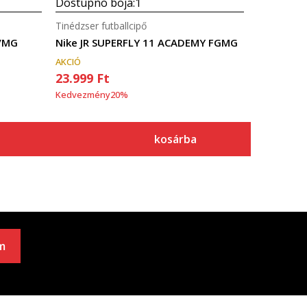
Dostupno boja:
1
Tinédzser futballcipő
G/MG
Nike JR SUPERFLY 11 ACADEMY FGMG
AKCIÓ
23.999
Ft
Kedvezmény
20
%
kosárba
m