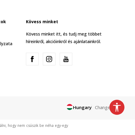
tok
Kövess minket
Kövess minket itt, és tudj meg többet
híreinkről, akcióinkról és ajánlatainkról.
lyzata
Hungary
Change
tálni, hogy nem csúszik be néha egy-egy