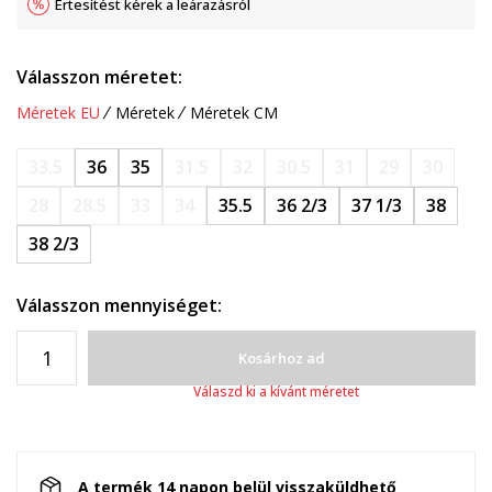
Értesítést kérek a leárazásról
Válasszon méretet:
Méretek EU
Méretek
Méretek CM
33.5
36
35
31.5
32
30.5
31
29
30
28
28.5
33
34
35.5
36 2/3
37 1/3
38
38 2/3
Válasszon mennyiséget:
Kosárhoz ad
Válaszd ki a kívánt méretet
A termék 14 napon belül visszaküldhető