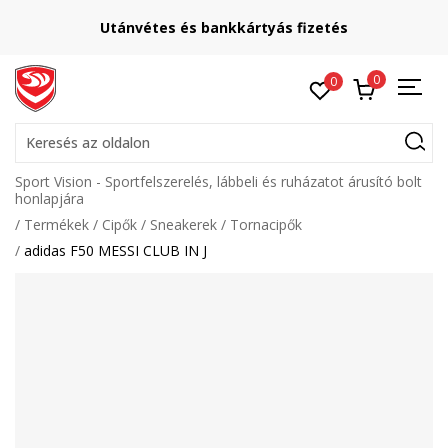
Utánvétes és bankkártyás fizetés
0
0
Keresés az oldalon
Sport Vision - Sportfelszerelés, lábbeli és ruházatot árusító bolt
honlapjára
Termékek
Cipők
Sneakerek
Tornacipők
adidas F50 MESSI CLUB IN J