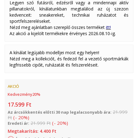
Legyen szó futásról, edzésről vagy a mindennapi aktív
pillanatokról, kínálatunkban megtalálod az új szezon
kedvenceit: sneakereket, technikai ruházatot és
sportfelszereléseket.
Nézd meg ajánlatban szereplő összes terméket
itt!
Az akció a kijelölt termékekre érvényes 2026.08.10-ig.
A kínálat legújabb modelljei most egy helyen!
Nézd meg a kollekciót, és fedezd fel a vezető sportmárkák
legfrissebb cipőit, ruházatát és felszereléseit.
AKCIÓ
Kedvezmény
20
%
17.599
Ft
21.999
Az árcsökkentés előtti 30 nap legalacsonyabb ára:
Ft
(
-
20
%
)
21.999
Ft
(
-
20
%
)
Eredeti ár:
Megtakarítás:
4.400
Ft