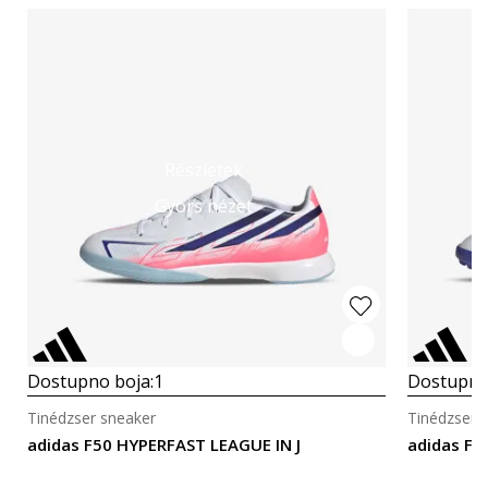
Részletek
Gyors nézet
Dostupno boja:
1
Dostupno
Tinédzser sneaker
Tinédzser 
adidas F50 HYPERFAST LEAGUE IN J
adidas F5