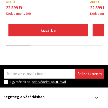
AKCIÓ
AKCIÓ
22.399
Ft
22.399
Ft
Kedvezmény
20
%
Kedvezmén
kosárba
Feliratkozom
Egyetértek az
adatvédelmi politikával
Segítség a vásárlásban