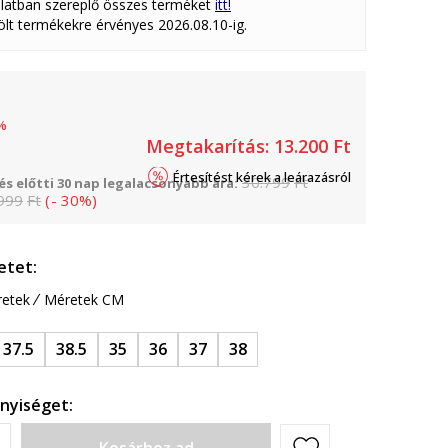
latban szereplő összes terméket
itt!
lölt termékekre érvényes 2026.08.10-ig.
%
Megtakarítás:
13.200
Ft
Értesítést kérek a leárazásról
30.799
Ft
s előtti 30 nap legalacsonyabb ára:
999
Ft
(
-
30
%
)
etet:
etek
Méretek CM
37.5
38.5
35
36
37
38
nyiséget: