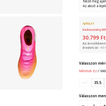
Nézd meg aján
Az akció a kije
AJÁNLAT
Kedvezmény
30
30.799
Ft
Az árcsökkenté
43.
Eredeti ár:
Válasszon mér
Méretek EU
Mér
34.5
35.5
Válasszon men