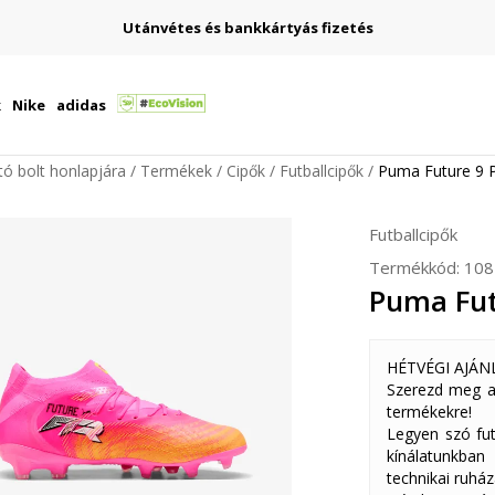
Utánvétes és bankkártyás fizetés
k
Nike
adidas
ító bolt honlapjára
Termékek
Cipők
Futballcipők
Puma Future 9 P
Futballcipők
Termékkód:
108
Puma Fut
HÉTVÉGI AJÁN
Szerezd meg a
termékekre!
Legyen szó fut
kínálatunkban
technikai ruház