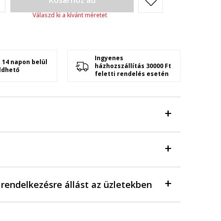
Kosárhoz ad
Válaszd ki a kívánt méretet
Ingyenes
 14 napon belül
házhozszállítás 30000 Ft
ldhető
feletti rendelés esetén
a rendelkezésre állást az üzletekben