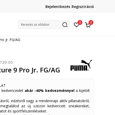
Lépj velünk kapcsolatba
Bejelentkezés
Regisztráció
online@sport-vision.hu
Mun
0
0
Keresés az oldalon
ro Jr. FG/AG
720-05
ure 9 Pro Jr. FG/AG
LAT
 kedvenceidet
akár -40% kedvezménnyel
a kijelölt
ásról, edzésről vagy a mindennapi aktív pillanatokról,
 megtalálod az új szezon kedvenceit: sneakereket,
atot és sportfelszereléseket.