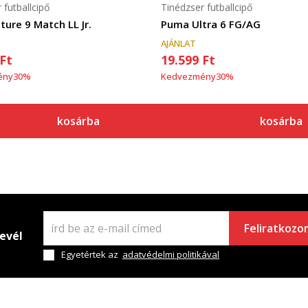
 futballcipő
Tinédzser futballcipő
ure 9 Match LL Jr.
Puma Ultra 6 FG/AG
AJÁNLAT
Ft
19.599
Ft
ény
30
%
Kedvezmény
30
%
kosárba
kosárba
Feliratkozo
levél
Egyetértek az
adatvédelmi politikával