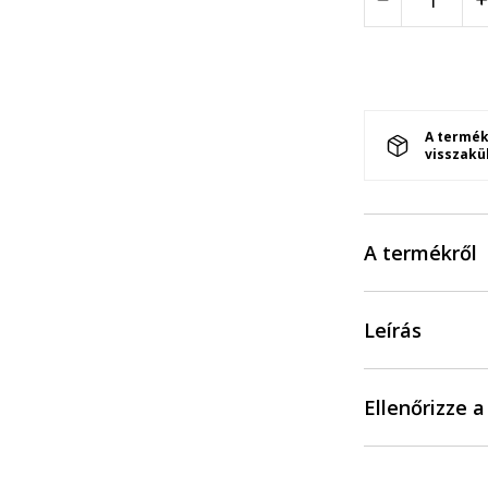
A termék
visszakü
A termékről
Leírás
Ellenőrizze 