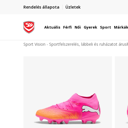
elünkre!
Rendelés állapota
Üzletek
Szállítás Magyarország területén
óinknak
Aktuális
Férfi
Női
Gyerek
Sport
Márká
Sport Vision - Sportfelszerelés, lábbeli és ruházatot árus