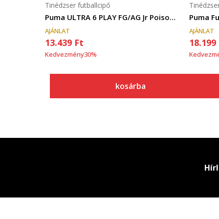
Tinédzser futballcipő
Tinédzser
Puma ULTRA 6 PLAY FG/AG Jr Poison Pink-PUMA W
Puma Fut
AJÁNLAT
AJÁNLAT
13.439
Ft
18.199
Kedvezmény
30
%
Kedvezm
kosárba
Hír