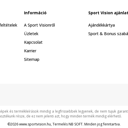
Információ
Sport Vision ajánla
feltételek
A Sport Visionről
Ajándékkártya
Üzletek
Sport & Bonus szabá
Kapcsolat
Karrier
Sitemap
képek és termékleírások mindig a legfrissebbek legyenek, de nem tujuk garan
asztékunk része, de ez nem jelenti azt, hogy minden termék mindig elérhető.
©2026
www.sportvision.hu
, Termelés
NB SOFT
. Minden jog fenntartva.