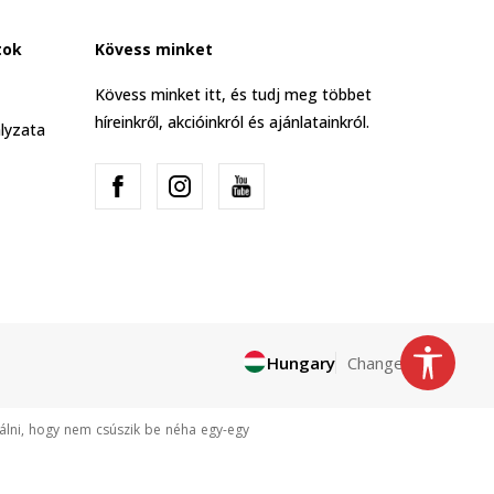
tok
Kövess minket
Kövess minket itt, és tudj meg többet
híreinkről, akcióinkról és ajánlatainkról.
lyzata
Hungary
Change
tálni, hogy nem csúszik be néha egy-egy