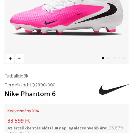
Futballcipők
Termékkód:
IQ2390-900
Nike Phantom 6
Kedvezmény
20
%
33.599
Ft
26.879
Az árcsökkentés előtti 30 nap legalacsonyabb ára: