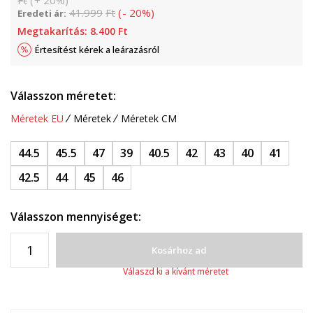
Ft
(
+
20
%
)
41.999
Ft
(
-
20
%
)
Eredeti ár:
Megtakarítás:
8.400
Ft
Értesítést kérek a leárazásról
Válasszon méretet:
Méretek EU
Méretek
Méretek CM
44.5
45.5
47
39
40.5
42
43
40
41
42.5
44
45
46
Válasszon mennyiséget:
Kosárhoz ad
Válaszd ki a kívánt méretet