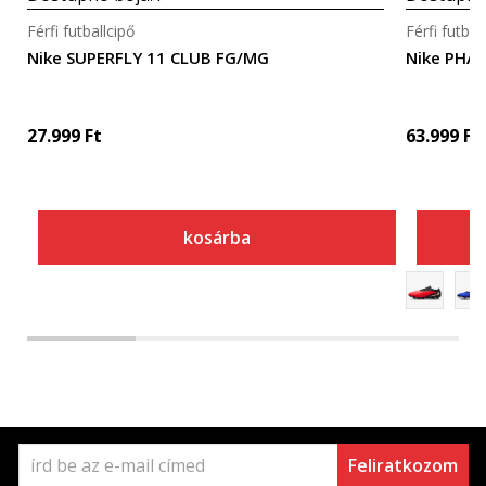
Férfi futballcipő
Férfi futbal
Nike SUPERFLY 11 CLUB FG/MG
Nike PHA
27.999
Ft
63.999
Ft
kosárba
Feliratkozom