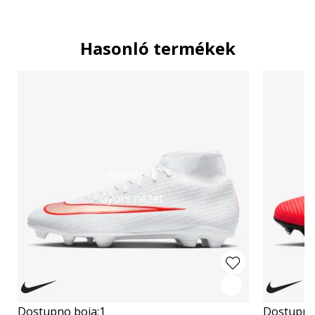
Hasonló termékek
Részletek
Gyors nézet
Dostupno boja:
1
Dostupno