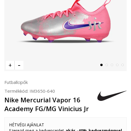
Futballcipők
Termékkód:
IM3650-640
Nike Mercurial Vapor 16
Academy FG/MG Vinicius Jr
HÉTVÉGI AJÁNLAT
Szerezd meg a kedvenceidet
akár -40% kedvezménnyel