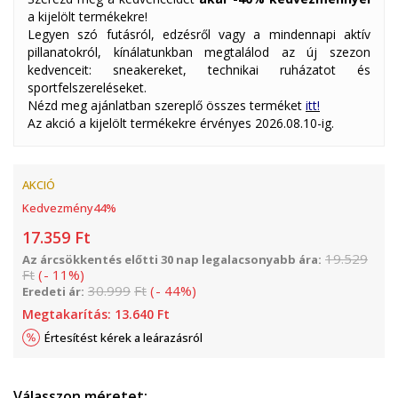
a kijelölt termékekre!
Legyen szó futásról, edzésről vagy a mindennapi aktív
pillanatokról, kínálatunkban megtalálod az új szezon
kedvenceit: sneakereket, technikai ruházatot és
sportfelszereléseket.
Nézd meg ajánlatban szereplő összes terméket
itt!
Az akció a kijelölt termékekre érvényes 2026.08.10-ig.
AKCIÓ
Kedvezmény
44
%
17.359
Ft
19.529
Az árcsökkentés előtti 30 nap legalacsonyabb ára:
Ft
(
-
11
%
)
30.999
Ft
(
-
44
%
)
Eredeti ár:
Megtakarítás:
13.640
Ft
Értesítést kérek a leárazásról
Válasszon méretet: