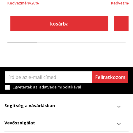
Kedvezmény
20
%
Kedvezmén
kosárba
Feliratkozom
Egyetértek az
adatvédelmi politikával
Segítség a vásárlásban
Vevőszolgálat