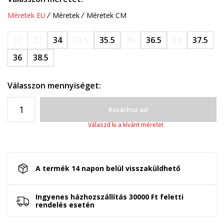
Méretek EU
Méretek
Méretek CM
33
32
34
33.5
35.5
35
36.5
38
37.5
36
38.5
Válasszon mennyiséget:
Kosárhoz ad
Válaszd ki a kívánt méretet
A termék 14 napon belül visszaküldhető
Ingyenes házhozszállítás 30000 Ft feletti
rendelés esetén