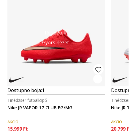
Részletek
Gyors nézet
Dostupno boja:
1
Dostupno
Tinédzser futballcipő
Tinédzser f
Nike JR VAPOR 17 CLUB FG/MG
Nike JR 
AKCIÓ
AKCIÓ
15.999
Ft
20.799
Ft