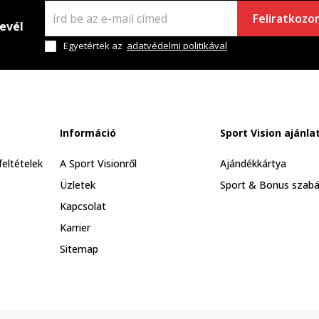
Feliratkozo
levél
Egyetértek az
adatvédelmi politikával
Információ
Sport Vision ajánla
feltételek
A Sport Visionről
Ajándékkártya
Üzletek
Sport & Bonus szabá
Kapcsolat
Karrier
Sitemap