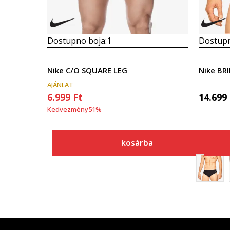
Dostupno boja:
1
Dostupn
Nike C/O SQUARE LEG
Nike BRI
AJÁNLAT
6.999
Ft
14.699
Kedvezmény
51
%
kosárba