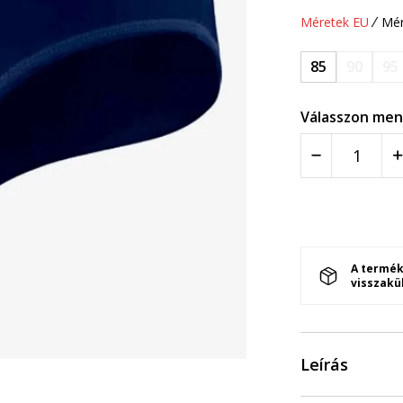
Méretek EU
Mér
85
90
95
Válasszon men
A termék
visszakü
Leírás