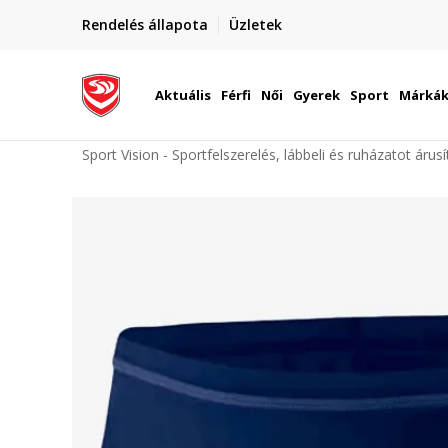
elünkre!
Rendelés állapota
Üzletek
Szállítás Magyarország területén
óinknak
Aktuális
Férfi
Női
Gyerek
Sport
Márká
Sport Vision - Sportfelszerelés, lábbeli és ruházatot árus