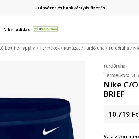
Utánvétes és bankkártyás fizetés
k
Nike
adidas
ító bolt honlapjára
Termékek
Ruházat
Fürdőruha
Fürdőruha
Ni
Fürdőruha
Termékkód:
NES
Nike C/O
BRIEF
10.719
Ft
Válasszon mér