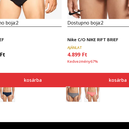
o boja:
2
Dostupno boja:
2
EF
Nike C/O NIKE RIFT BRIEF
AJÁNLAT
Ft
4.899
Ft
Kedvezmény
67
%
kosárba
kosárba