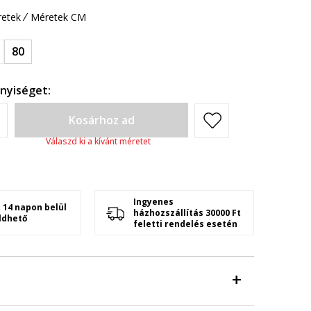
etek
Méretek CM
80
nyiséget:
Kosárhoz ad
Válaszd ki a kívánt méretet
Ingyenes
 14 napon belül
házhozszállítás 30000 Ft
ldhető
feletti rendelés esetén