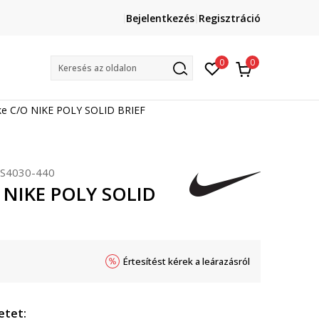
Lépj velünk kapcsolatba
Bejelentkezés
Regisztráció
online@sport-vision.hu
Mun
0
0
Keresés az oldalon
ke C/O NIKE POLY SOLID BRIEF
S4030-440
 NIKE POLY SOLID
Értesítést kérek a leárazásról
etet: