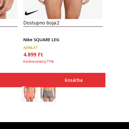
Dostupno boja:
2
Nike SQUARE LEG
AJÁNLAT
4.899
Ft
Kedvezmény
71
%
kosárba