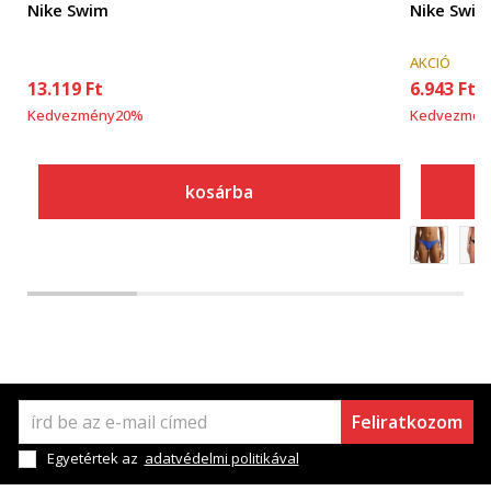
Nike Swim
Nike Swim
AKCIÓ
13.119
Ft
6.943
Ft
Kedvezmény
20
%
Kedvezmén
kosárba
Feliratkozom
Egyetértek az
adatvédelmi politikával