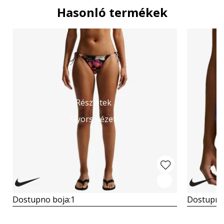
Hasonló termékek
Részletek
Gyors nézet
Dostupno boja:
1
Dostupno