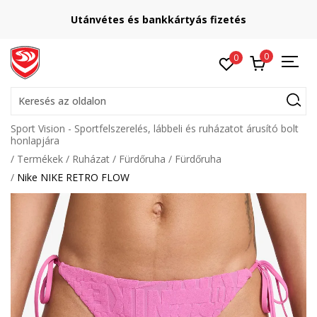
Utánvétes és bankkártyás fizetés
0
0
Keresés az oldalon
Sport Vision - Sportfelszerelés, lábbeli és ruházatot árusító bolt
honlapjára
Termékek
Ruházat
Fürdőruha
Fürdőruha
Nike NIKE RETRO FLOW