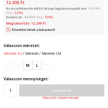
12.300
Ft
15.743
Az árcsökkentés előtti 30 nap legalacsonyabb ára:
Ft
(
-
22
%
)
24.599
Ft
(
-
50
%
)
Eredeti ár:
Megtakarítás:
12.299
Ft
Értesítést kérek a leárazásról
Válasszon méretet:
Méretek EU
Méretek
Méretek CM
XS
S
M
L
XL
Válasszon mennyiséget:
Kosárhoz ad
Válaszd ki a kívánt méretet