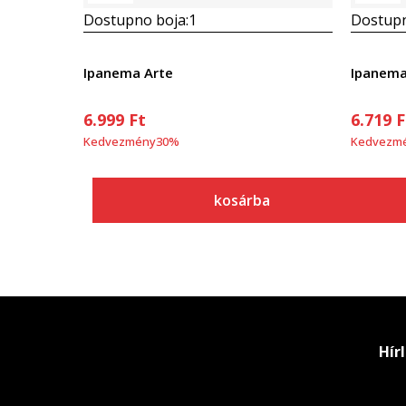
Dostupno boja:
1
Dostupn
Ipanema Arte
Ipanema 
6.999
Ft
6.719
F
Kedvezmény
30
%
Kedvezm
kosárba
Hír