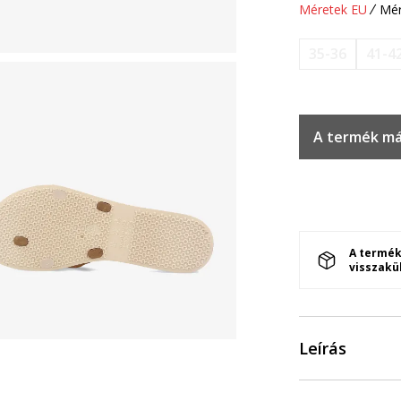
Méretek EU
Mér
35-36
41-4
A termék má
A termék
visszakü
Leírás