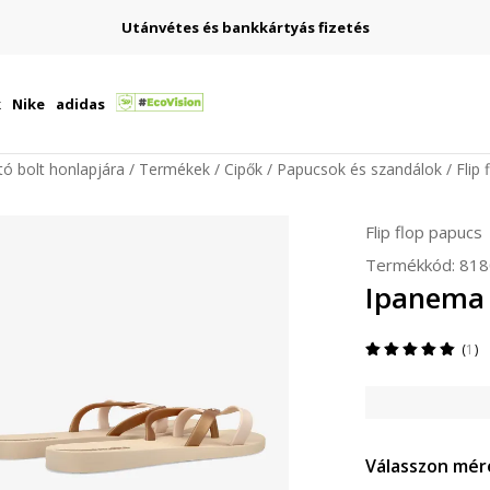
Utánvétes és bankkártyás fizetés
k
Nike
adidas
ító bolt honlapjára
Termékek
Cipők
Papucsok és szandálok
Flip
Flip flop papucs
Termékkód:
818
Ipanema 
1
Válasszon mér