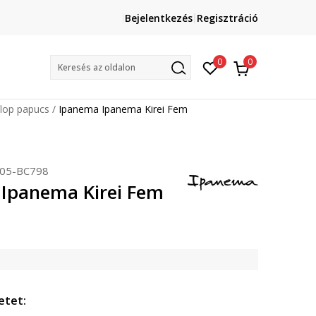
Lépj velünk kapcsolatba
Bejelentkezés
Regisztráció
online@sport-vision.hu
Mun
0
0
Keresés az oldalon
 flop papucs
Ipanema Ipanema Kirei Fem
05-BC798
Ipanema Kirei Fem
etet: