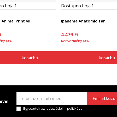
o boja:
1
Dostupno boja:
1
Animal Print VII
Ipanema Anatomic Tan
t
4.479
Ft
ény
30
%
Kedvezmény
30
%
kosárba
kosárba
Feliratkozo
levél
Egyetértek az
adatvédelmi politikával