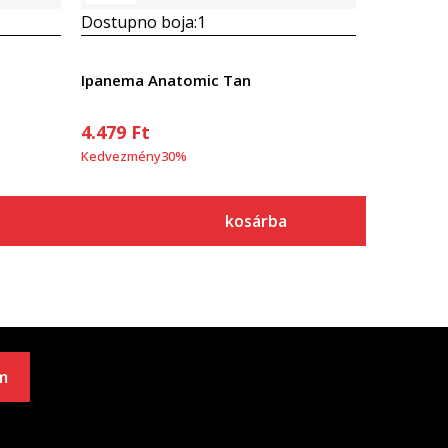
Dostupno boja:
1
Ipanema Anatomic Tan
4.479
Ft
Kedvezmény
30
%
kosárba
m