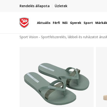
elünkre!
Rendelés állapota
Üzletek
Szállítás Magyarország területén
óinknak
Aktuális
Férfi
Női
Gyerek
Sport
Márká
Sport Vision - Sportfelszerelés, lábbeli és ruházatot árus