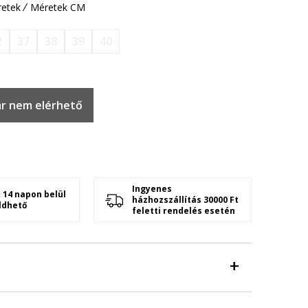
etek
Méretek CM
2
37
38
39
40
r nem elérhető
Ingyenes
 14 napon belül
házhozszállítás 30000 Ft
ldhető
feletti rendelés esetén