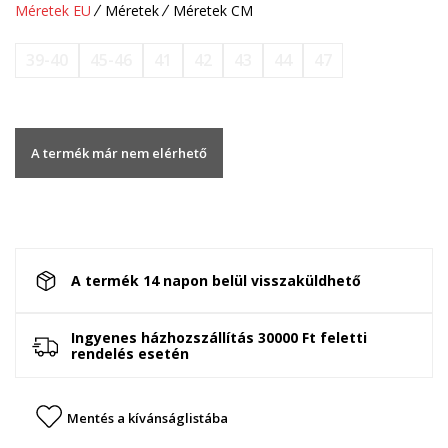
Méretek EU
Méretek
Méretek CM
39-40
45-46
41
42
43
44
47
A termék már nem elérhető
A termék 14 napon belül visszaküldhető
Ingyenes házhozszállítás 30000 Ft feletti
rendelés esetén
Mentés a kívánságlistába