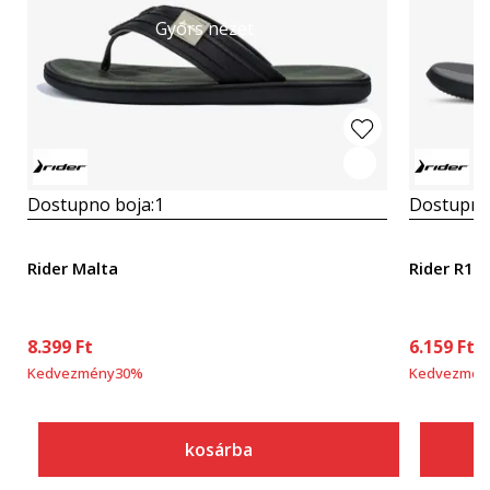
Gyors nézet
Dostupno boja:
1
Dostupno
Rider Malta
Rider R1 
8.399
Ft
6.159
Ft
Kedvezmény
30
%
Kedvezmén
kosárba