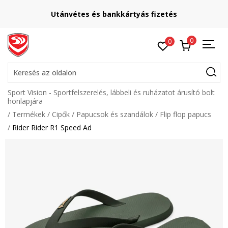
Utánvétes és bankkártyás fizetés
0
0
Keresés az oldalon
Sport Vision - Sportfelszerelés, lábbeli és ruházatot árusító bolt
honlapjára
Termékek
Cipők
Papucsok és szandálok
Flip flop papucs
Rider Rider R1 Speed Ad