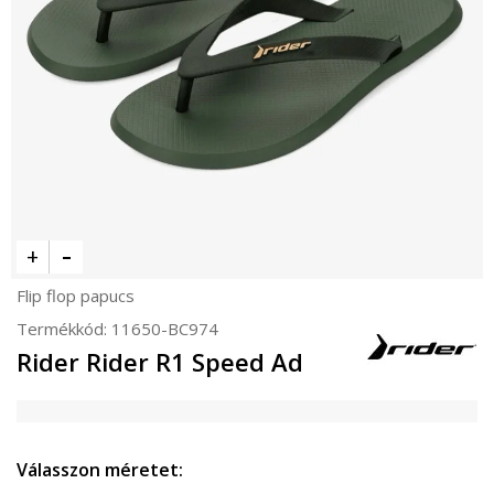
Flip flop papucs
Termékkód:
11650-BC974
Rider Rider R1 Speed Ad
Válasszon méretet: