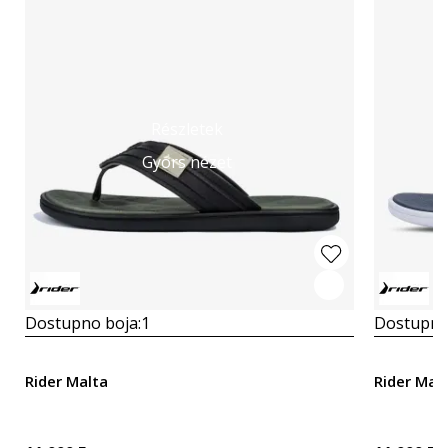
Részletek
Gyors nézet
Dostupno boja:
1
Dostupno
Rider Malta
Rider Mal