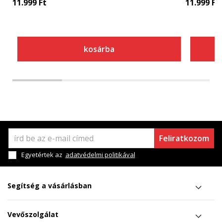
11.999
Ft
11.999
Ft
kosárba
Feliratkozom
Egyetértek az
adatvédelmi politikával
Segítség a vásárlásban
Vevőszolgálat