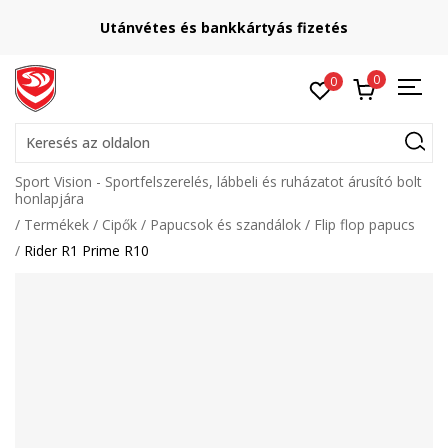
Utánvétes és bankkártyás fizetés
0
0
Keresés az oldalon
Sport Vision - Sportfelszerelés, lábbeli és ruházatot árusító bolt
honlapjára
Termékek
Cipők
Papucsok és szandálok
Flip flop papucs
Rider R1 Prime R10