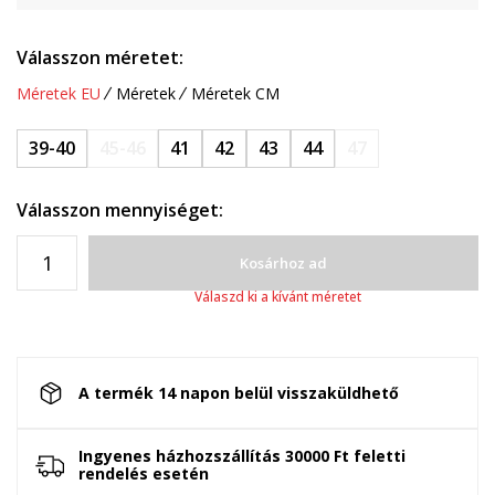
Válasszon méretet:
Méretek EU
Méretek
Méretek CM
39-40
45-46
41
42
43
44
47
Válasszon mennyiséget:
Kosárhoz ad
Válaszd ki a kívánt méretet
A termék 14 napon belül visszaküldhető
Ingyenes házhozszállítás 30000 Ft feletti
rendelés esetén