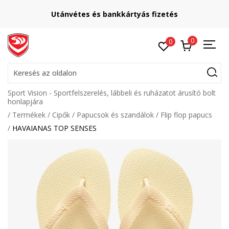
Utánvétes és bankkártyás fizetés
0
0
Keresés az oldalon
Sport Vision - Sportfelszerelés, lábbeli és ruházatot árusító bolt
honlapjára
Termékek
Cipők
Papucsok és szandálok
Flip flop papucs
HAVAIANAS TOP SENSES