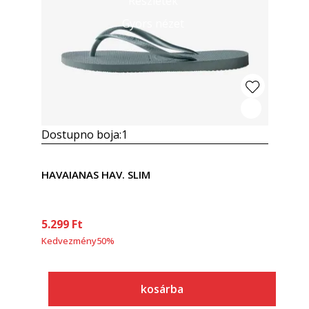
Részletek
Gyors nézet
Dostupno boja:
1
HAVAIANAS HAV. SLIM
5.299
Ft
Kedvezmény
50
%
kosárba