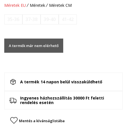
Méretek EU
Méretek
Méretek CM
35-36
37-38
39-40
41-42
A termék már nem elérhető
A termék 14 napon belül visszaküldhető
Ingyenes házhozszállítás 30000 Ft feletti
rendelés esetén
Mentés a kívánságlistába