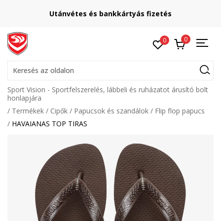
Utánvétes és bankkártyás fizetés
0
0
Keresés az oldalon
Sport Vision - Sportfelszerelés, lábbeli és ruházatot árusító bolt
honlapjára
Termékek
Cipők
Papucsok és szandálok
Flip flop papucs
HAVAIANAS TOP TIRAS