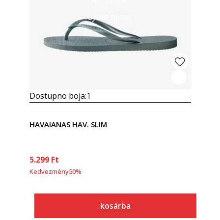
Részletek
Gyors nézet
Dostupno boja:
1
HAVAIANAS HAV. SLIM
5.299
Ft
Kedvezmény
50
%
kosárba