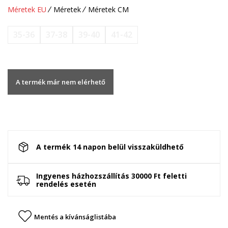
Méretek EU
Méretek
Méretek CM
35-36
37-38
39-40
41-42
A termék már nem elérhető
A termék 14 napon belül visszaküldhető
Ingyenes házhozszállítás 30000 Ft feletti
rendelés esetén
Mentés a kívánságlistába