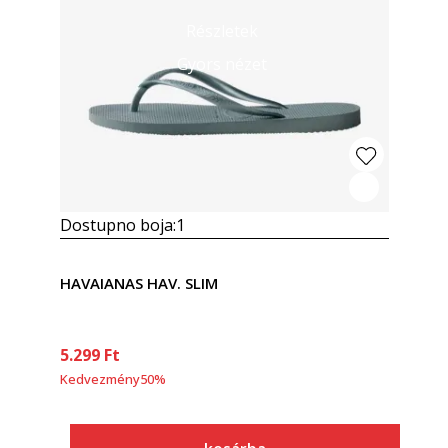
Részletek
Gyors nézet
Dostupno boja:
1
HAVAIANAS HAV. SLIM
5.299
Ft
Kedvezmény
50
%