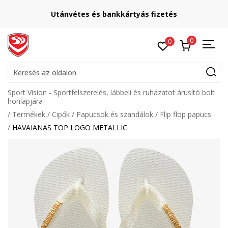
Utánvétes és bankkártyás fizetés
0
0
Keresés az oldalon
Sport Vision - Sportfelszerelés, lábbeli és ruházatot árusító bolt
honlapjára
Termékek
Cipők
Papucsok és szandálok
Flip flop papucs
HAVAIANAS TOP LOGO METALLIC