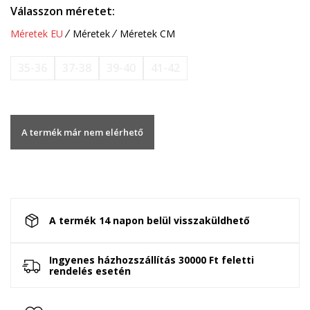
Válasszon méretet:
Méretek EU
Méretek
Méretek CM
35-36
37-38
39-40
41-42
A termék már nem elérhető
A termék 14 napon belül visszaküldhető
Ingyenes házhozszállítás 30000 Ft feletti
rendelés esetén