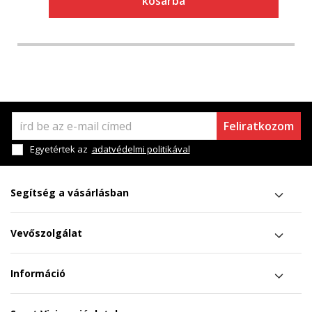
kosárba
Feliratkozom
Egyetértek az
adatvédelmi politikával
Segítség a vásárlásban
Vevőszolgálat
Információ