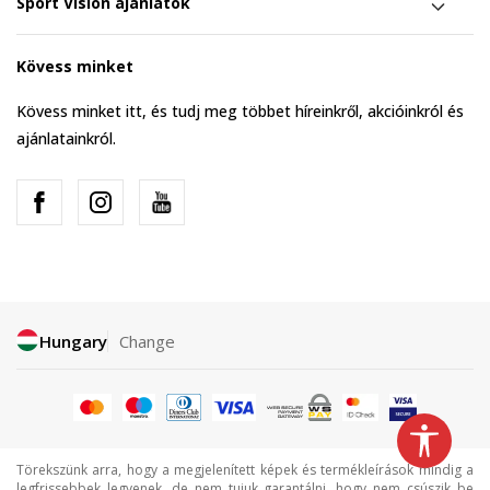
Sport Vision ajánlatok
Kövess minket
Kövess minket itt, és tudj meg többet híreinkről, akcióinkról és
ajánlatainkról.
Hungary
Change
Törekszünk arra, hogy a megjelenített képek és termékleírások mindig a
legfrissebbek legyenek, de nem tujuk garantálni, hogy nem csúszik be