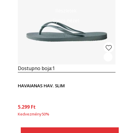
Részletek
Gyors nézet
Dostupno boja:
1
HAVAIANAS HAV. SLIM
5.299
Ft
Kedvezmény
50
%