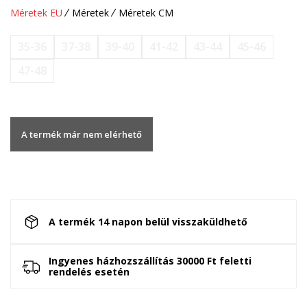
Méretek EU
Méretek
Méretek CM
35-36
37-38
39-40
41-42
43-44
45-46
47-48
A termék már nem elérhető
A termék 14 napon belül visszaküldhető
Ingyenes házhozszállítás 30000 Ft feletti
rendelés esetén