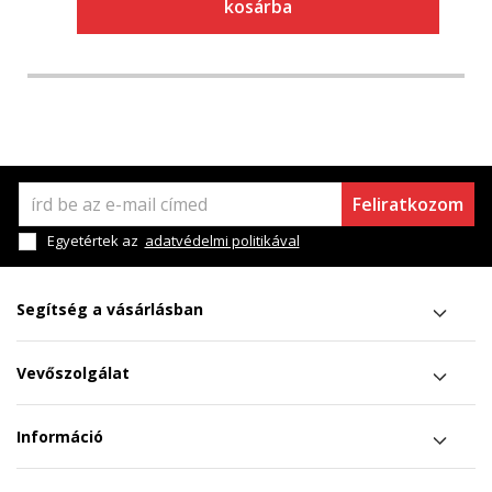
kosárba
Feliratkozom
Egyetértek az
adatvédelmi politikával
Segítség a vásárlásban
Vevőszolgálat
Információ