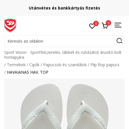
Utánvétes és bankkártyás fizetés
0
0
Keresés az oldalon
Sport Vision - Sportfelszerelés, lábbeli és ruházatot árusító bolt
honlapjára
Termékek
Cipők
Papucsok és szandálok
Flip flop papucs
HAVAIANAS HAV. TOP