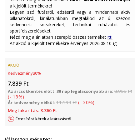
a kijelölt termékekre!
Legyen szó futásról, edzésről vagy a mindennapi aktív
pillanatokról, kínálatunkban megtalálod az új szezon
kedvenceit: sneakereket, technikai ruházatot és
sportfelszereléseket.
Nézd meg ajánlatban szereplő összes terméket
itt!
Az akció a kijelölt termékekre érvényes 2026.08.10-ig.
AKCIÓ
Kedvezmény
30
%
7.839
Ft
8.959
Ft
Az árcsökkentés előtti 30 nap legalacsonyabb ára:
(
-
13
%
)
11.199
Ft
(
-
30
%
)
Ár kedvezmény nélkül:
Megtakarítás:
3.360
Ft
Értesítést kérek a leárazásról
Válasszon méretet: