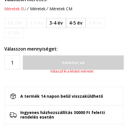
Méretek EU
Méretek
Méretek CM
18-24h.
2-3 év
3-4 év
4-5 év
5-6 év
9-12h.
Válasszon mennyiséget:
Kosárhoz ad
Válaszd ki a kívánt méretet
A termék 14 napon belül visszaküldhető
Ingyenes házhozszállítás 30000 Ft feletti
rendelés esetén