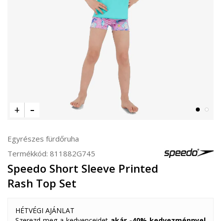
Egyrészes fürdőruha
Termékkód:
811882G745
Speedo Short Sleeve Printed
Rash Top Set
HÉTVÉGI AJÁNLAT
Szerezd meg a kedvenceidet
akár -40% kedvezménnyel