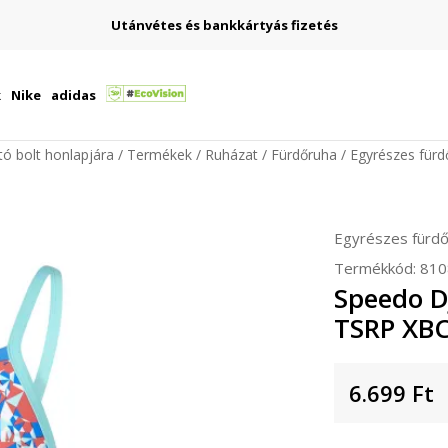
Utánvétes és bankkártyás fizetés
k
Nike
adidas
ító bolt honlapjára
Termékek
Ruházat
Fürdőruha
Egyrészes fürd
Egyrészes fürd
Termékkód:
810
Speedo D
TSRP XBC
6.699
Ft