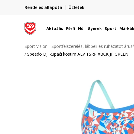
elünkre!
Rendelés állapota
Üzletek
Szállítás Magyarország területén
óinknak
Aktuális
Férfi
Női
Gyerek
Sport
Márká
Sport Vision - Sportfelszerelés, lábbeli és ruházatot árus
Speedo Dj. kupaći kostim ALV TSRP XBCK JF GREEN