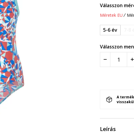
Válasszon mér
Méretek EU
Mér
5-6 év
7-8 
Válasszon men
A termék
visszakü
Leírás