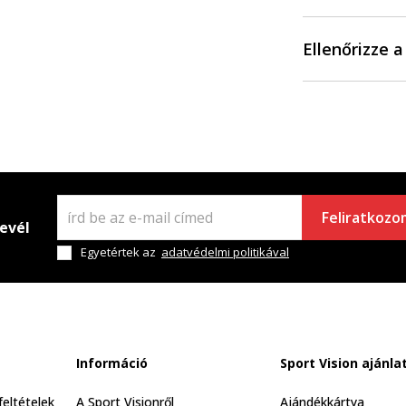
Ellenőrizze 
Feliratkozo
levél
Egyetértek az
adatvédelmi politikával
Információ
Sport Vision ajánla
feltételek
A Sport Visionről
Ajándékkártya