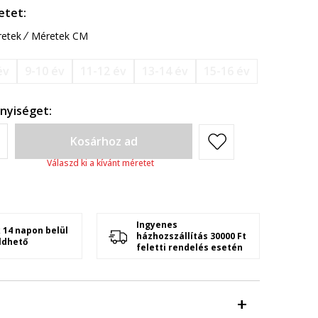
etet:
etek
Méretek CM
év
9-10 év
11-12 év
13-14 év
15-16 év
nyiséget:
Kosárhoz ad
Válaszd ki a kívánt méretet
Ingyenes
 14 napon belül
házhozszállítás 30000 Ft
ldhető
feletti rendelés esetén