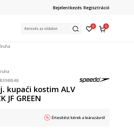
Lépj velünk kapcsolatba
Bejelentkezés
Regisztráció
online@sport-vision.hu
Mun
0
0
Keresés az oldalon
őruha
őruha
839B848
j. kupaći kostim ALV
K JF GREEN
Értesítést kérek a leárazásról