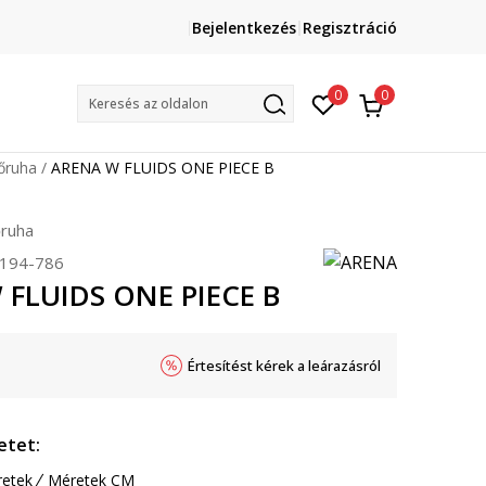
Lépj velünk kapcsolatba
Bejelentkezés
Regisztráció
online@sport-vision.hu
Mun
0
0
Keresés az oldalon
őruha
ARENA W FLUIDS ONE PIECE B
őruha
194-786
 FLUIDS ONE PIECE B
Értesítést kérek a leárazásról
etet:
etek
Méretek CM