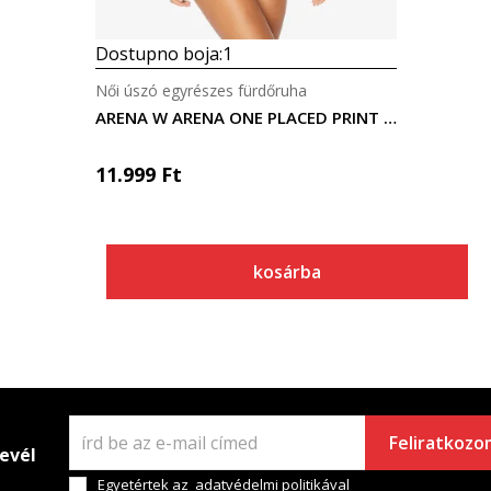
Dostupno boja:
1
Női úszó egyrészes fürdőruha
ARENA W ARENA ONE PLACED PRINT ONE PIECE
11.999
Ft
kosárba
Feliratkozo
levél
Egyetértek az
adatvédelmi politikával