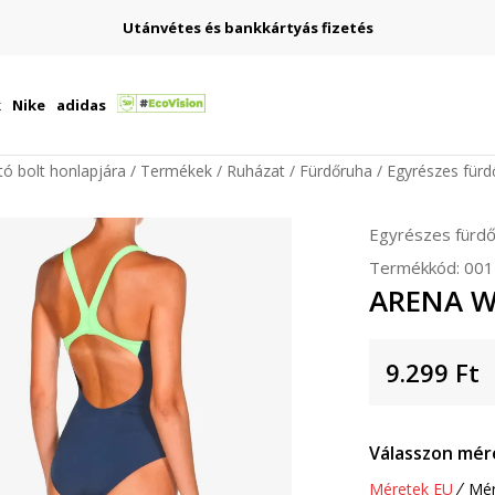
Utánvétes és bankkártyás fizetés
k
Nike
adidas
ító bolt honlapjára
Termékek
Ruházat
Fürdőruha
Egyrészes fürd
Egyrészes fürd
Termékkód:
001
ARENA W
9.299
Ft
Válasszon mér
Méretek EU
Mér