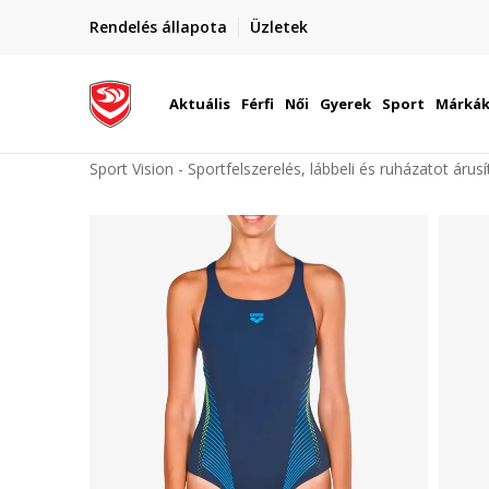
elünkre!
Rendelés állapota
Üzletek
Szállítás Magyarország területén
óinknak
Aktuális
Férfi
Női
Gyerek
Sport
Márká
Sport Vision - Sportfelszerelés, lábbeli és ruházatot árus