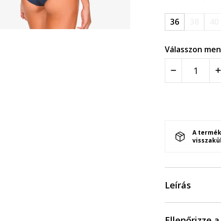
36
38
40
Válasszon men
A termék
visszakü
Leírás
Ellenőrizze 