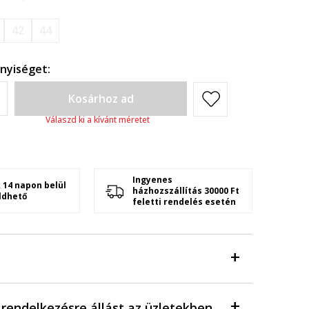
42
44
nyiséget:
Kosárhoz ad
Válaszd ki a kívánt méretet
Ingyenes
 14 napon belül
házhozszállítás 30000 Ft
ldhető
feletti rendelés esetén
a rendelkezésre állást az üzletekben