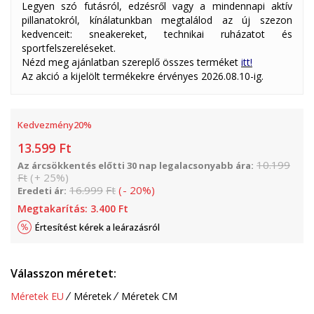
Legyen szó futásról, edzésről vagy a mindennapi aktív
pillanatokról, kínálatunkban megtalálod az új szezon
kedvenceit: sneakereket, technikai ruházatot és
sportfelszereléseket.
Nézd meg ajánlatban szereplő összes terméket
itt!
Az akció a kijelölt termékekre érvényes 2026.08.10-ig.
Kedvezmény
20
%
13.599
Ft
10.199
Az árcsökkentés előtti 30 nap legalacsonyabb ára:
Ft
(
+
25
%
)
16.999
Ft
(
-
20
%
)
Eredeti ár:
Megtakarítás:
3.400
Ft
Értesítést kérek a leárazásról
Válasszon méretet:
Méretek EU
Méretek
Méretek CM