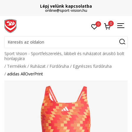
Lépj velünk kapcsolatba
online@sport-vision.hu
0
0
Keresés az oldalon
Sport Vision - Sportfelszerelés, lábbeli és ruházatot árusító bolt
honlapjára
Termékek
Ruházat
Fürdőruha
Egyrészes fürdőruha
adidas AllOverPrint