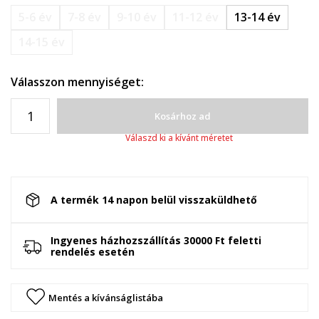
5-6 év
7-8 év
9-10 év
11-12 év
13-14 év
14-15 év
Válasszon mennyiséget:
Kosárhoz ad
Válaszd ki a kívánt méretet
A termék 14 napon belül visszaküldhető
Ingyenes házhozszállítás 30000 Ft feletti
rendelés esetén
Mentés a kívánságlistába