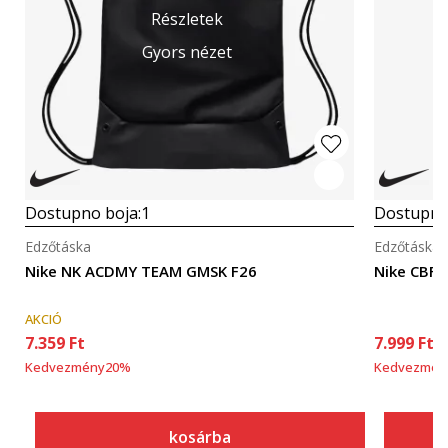
Részletek
Gyors nézet
Dostupno boja:
1
Dostupno
Edzőtáska
Edzőtáska
Nike NK ACDMY TEAM GMSK F26
Nike CBF
AKCIÓ
7.359
Ft
7.999
Ft
Kedvezmény
20
%
Kedvezmén
kosárba