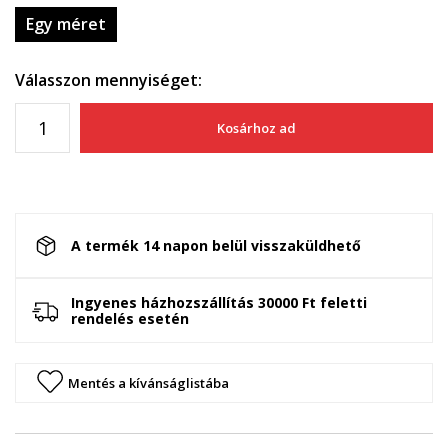
Egy méret
Válasszon mennyiséget:
Kosárhoz ad
A termék 14 napon belül visszaküldhető
Ingyenes házhozszállítás 30000 Ft feletti
rendelés esetén
Mentés a kívánságlistába