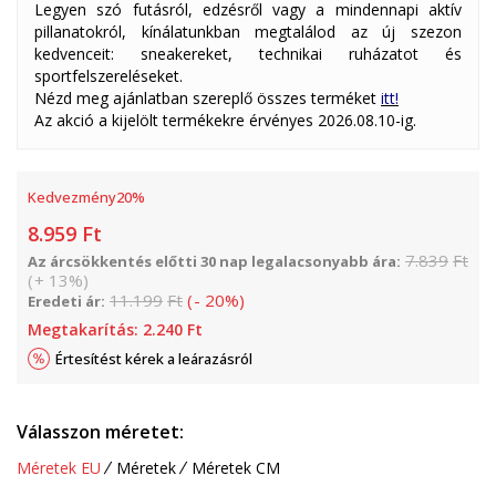
Legyen szó futásról, edzésről vagy a mindennapi aktív
pillanatokról, kínálatunkban megtalálod az új szezon
kedvenceit: sneakereket, technikai ruházatot és
sportfelszereléseket.
Nézd meg ajánlatban szereplő összes terméket
itt!
Az akció a kijelölt termékekre érvényes 2026.08.10-ig.
Kedvezmény
20
%
8.959
Ft
7.839
Ft
Az árcsökkentés előtti 30 nap legalacsonyabb ára:
(
+
13
%
)
11.199
Ft
(
-
20
%
)
Eredeti ár:
Megtakarítás:
2.240
Ft
Értesítést kérek a leárazásról
Válasszon méretet:
Méretek EU
Méretek
Méretek CM