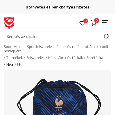
Utánvétes és bankkártyás fizetés
0
0
Keresés az oldalon
Sport Vision - Sportfelszerelés, lábbeli és ruházatot árusító bolt
honlapjára
Termékek
Felszerelés
Hátizsákok és táskák
Edzőtáska
Nike FFF