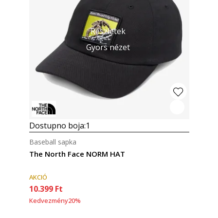
Részletek
Gyors nézet
Dostupno boja:
1
Baseball sapka
The North Face NORM HAT
AKCIÓ
10.399
Ft
Kedvezmény
20
%