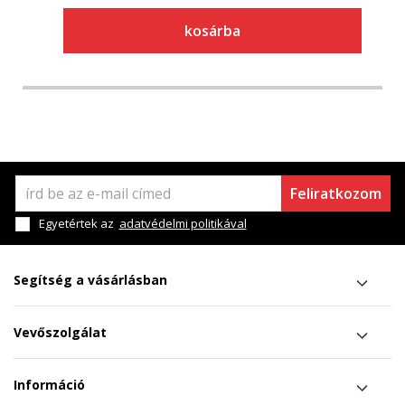
kosárba
Feliratkozom
Egyetértek az
adatvédelmi politikával
Segítség a vásárlásban
Vevőszolgálat
Információ