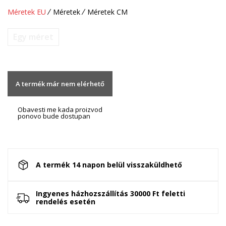
Méretek EU
Méretek
Méretek CM
Egy méret
A termék már nem elérhető
Obavesti me kada proizvod
ponovo bude dostupan
A termék 14 napon belül visszaküldhető
Ingyenes házhozszállítás 30000 Ft feletti
rendelés esetén