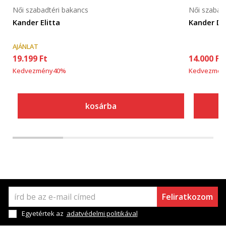
Női szabadtéri bakancs
Női szabad
Kander Elitta
Kander De
AJÁNLAT
19.199
Ft
14.000
Ft
Kedvezmény
40
%
Kedvezmén
kosárba
Feliratkozom
Egyetértek az
adatvédelmi politikával