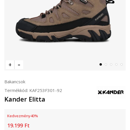
Bakancsok
Termékkód:
KAF253F301-92
Kander Elitta
Kedvezmény
40
%
19.199
Ft