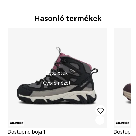
Hasonló termékek
Részletek
Gyors nézet
Dostupno boja:
1
Dostupno