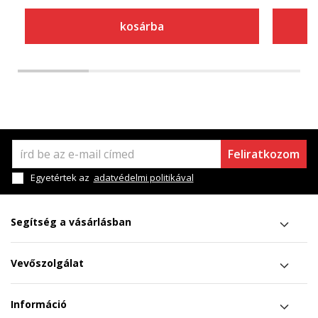
kosárba
Feliratkozom
Egyetértek az
adatvédelmi politikával
Segítség a vásárlásban
Vevőszolgálat
Információ