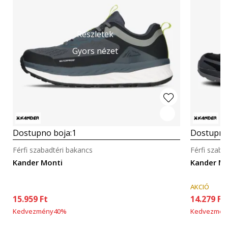
Részletek
Gyors nézet
Dostupno boja:
1
Dostupno
Férfi szabadtéri bakancs
Férfi szaba
Kander Monti
Kander Ma
AKCIÓ
15.959
Ft
14.279
Ft
Kedvezmény
40
%
Kedvezmén