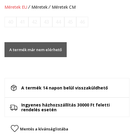
Méretek EU
Méretek
Méretek CM
40
41
42
43
44
45
46
A termék már nem elérhető
A termék 14 napon belül visszaküldhető
Ingyenes házhozszállítás 30000 Ft feletti
rendelés esetén
Mentés a kívánságlistába