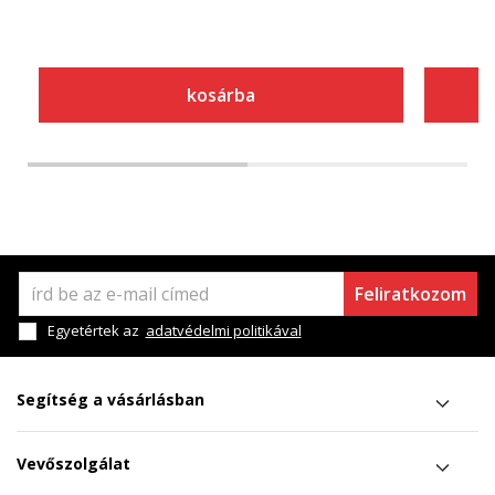
kosárba
Feliratkozom
Egyetértek az
adatvédelmi politikával
Segítség a vásárlásban
Vevőszolgálat