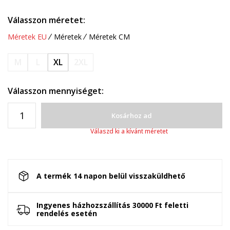
Válasszon méretet:
Méretek EU
Méretek
Méretek CM
M
L
XL
2XL
Válasszon mennyiséget:
Kosárhoz ad
Válaszd ki a kívánt méretet
A termék 14 napon belül visszaküldhető
Ingyenes házhozszállítás 30000 Ft feletti
rendelés esetén