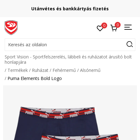
Utánvétes és bankkártyás fizetés
0
0
Keresés az oldalon
Sport Vision - Sportfelszerelés, lábbeli és ruházatot árusító bolt
honlapjára
Termékek
Ruházat
Fehérnemű
Alsónemű
Puma Elements Bold Logo