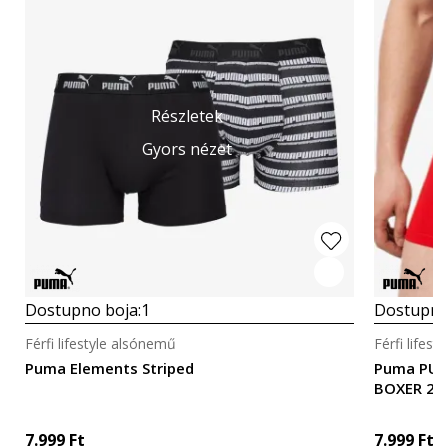
Részletek
Gyors nézet
Dostupno boja:
1
Dostupno
Férfi lifestyle alsónemű
Férfi lifes
Puma Elements Striped
Puma PUM
BOXER 2P
7.999
Ft
7.999
Ft