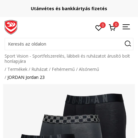
Utánvétes és bankkártyás fizetés
0
0
Keresés az oldalon
Sport Vision - Sportfelszerelés, lábbeli és ruházatot árusító bolt
honlapjára
Termékek
Ruházat
Fehérnemű
Alsónemű
JORDAN Jordan 23