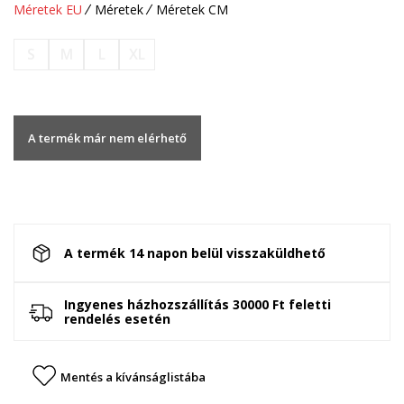
Méretek EU
Méretek
Méretek CM
S
M
L
XL
A termék már nem elérhető
A termék 14 napon belül visszaküldhető
Ingyenes házhozszállítás 30000 Ft feletti
rendelés esetén
Mentés a kívánságlistába