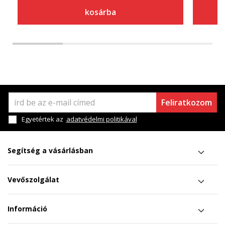
kosárba
Feliratkozom
Egyetértek az
adatvédelmi politikával
Segítség a vásárlásban
Vevőszolgálat
Információ