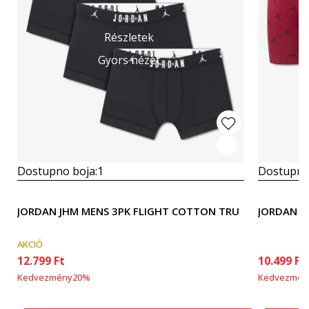
Részletek
Gyors nézet
Dostupno boja:
1
Dostupno
JORDAN JHM MENS 3PK FLIGHT COTTON TRU
JORDAN Fl
AKCIÓ
12.799
Ft
10.499
Ft
Kedvezmény
20
%
Kedvezmén