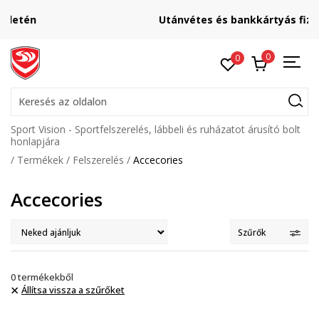
Utánvétes és bankkártyás fizetés
0
0
Keresés az oldalon
Sport Vision - Sportfelszerelés, lábbeli és ruházatot árusító bolt
honlapjára
Termékek
Felszerelés
Accecories
Accecories
Szűrők
0
termékekből
Állítsa vissza a szűrőket