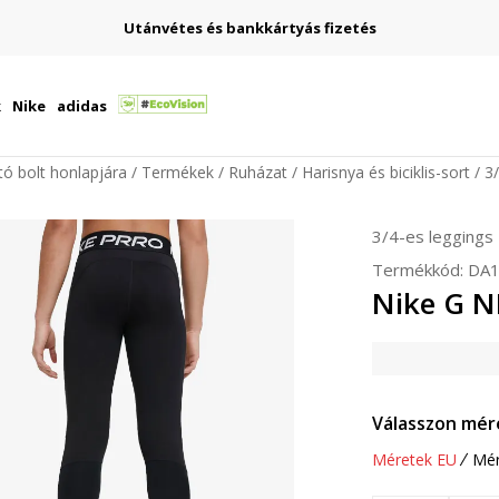
Utánvétes és bankkártyás fizetés
k
Nike
adidas
ító bolt honlapjára
Termékek
Ruházat
Harisnya és biciklis-sort
3
3/4-es leggings
Termékkód:
DA1
Nike G N
Válasszon mér
Méretek EU
Mér