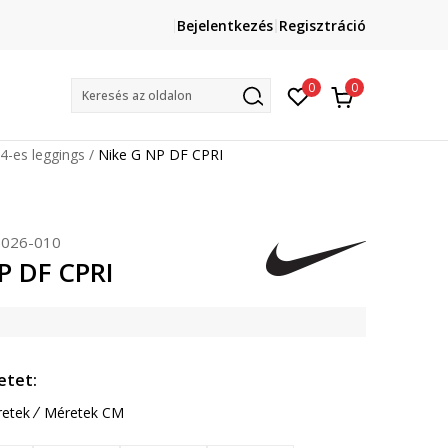
Lépj velünk kapcsolatba
Bejelentkezés
Regisztráció
online@sport-vision.hu
Mun
0
0
Keresés az oldalon
/4-es leggings
Nike G NP DF CPRI
026-010
P DF CPRI
etet:
etek
Méretek CM