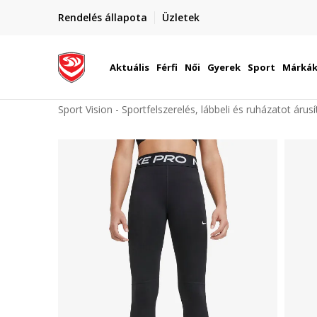
elünkre!
Rendelés állapota
Üzletek
Szállítás Magyarország területén
óinknak
Aktuális
Férfi
Női
Gyerek
Sport
Márká
Sport Vision - Sportfelszerelés, lábbeli és ruházatot árus