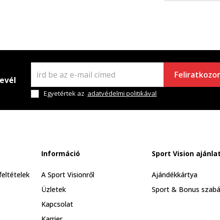
Feliratkozo
levél
Egyetértek az
adatvédelmi politikával
Információ
Sport Vision ajánla
feltételek
A Sport Visionről
Ajándékkártya
Üzletek
Sport & Bonus szabá
Kapcsolat
Karrier