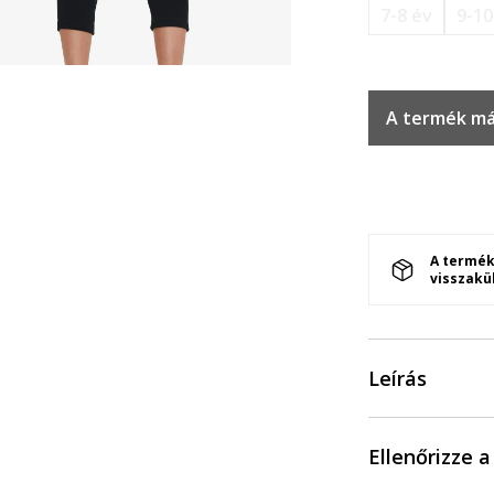
7-8 év
9-10
A termék má
A termék
visszakü
Leírás
Ellenőrizze 