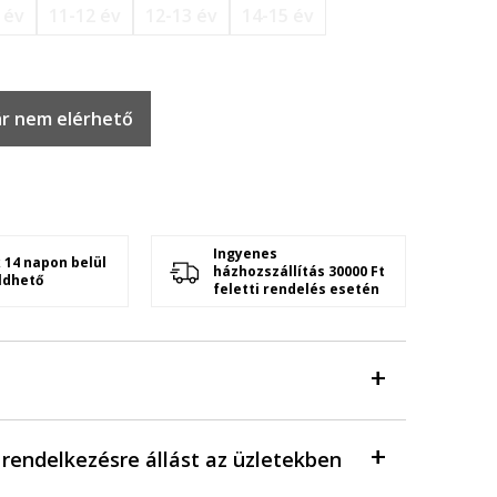
 év
11-12 év
12-13 év
14-15 év
r nem elérhető
Ingyenes
 14 napon belül
házhozszállítás 30000 Ft
ldhető
feletti rendelés esetén
a rendelkezésre állást az üzletekben